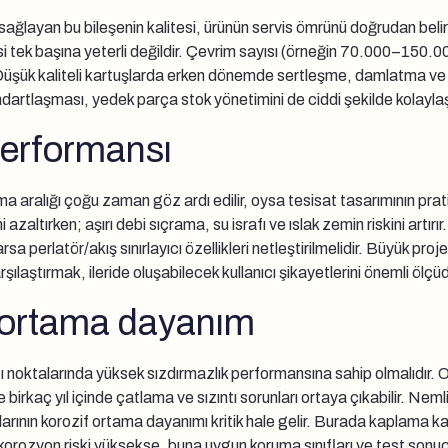
 sağlayan bu bileşenin kalitesi, ürünün servis ömrünü doğrudan belir
resi tek başına yeterli değildir. Çevrim sayısı (örneğin 70.000–
Düşük kaliteli kartuşlarda erken dönemde sertleşme, damlatma ve ani
andartlaşması, yedek parça stok yönetimini de ciddi şekilde kolaylaşt
performansı
şma aralığı çoğu zaman göz ardı edilir, oysa tesisat tasarımının prat
ni azaltırken; aşırı debi sıçrama, su israfı ve ıslak zemin riskini 
rsa perlatör/akış sınırlayıcı özellikleri netleştirilmelidir. Büyük pro
laştırmak, ileride oluşabilecek kullanıcı şikayetlerini önemli ölçüd
f ortama dayanım
ı noktalarında yüksek sızdırmazlık performansına sahip olmalıdır. O-
e birkaç yıl içinde çatlama ve sızıntı sorunları ortaya çıkabilir. Ne
rının korozif ortama dayanımı kritik hale gelir. Burada kaplama kal
rozyon riski yüksekse, buna uygun koruma sınıfları ve test sonuçlar