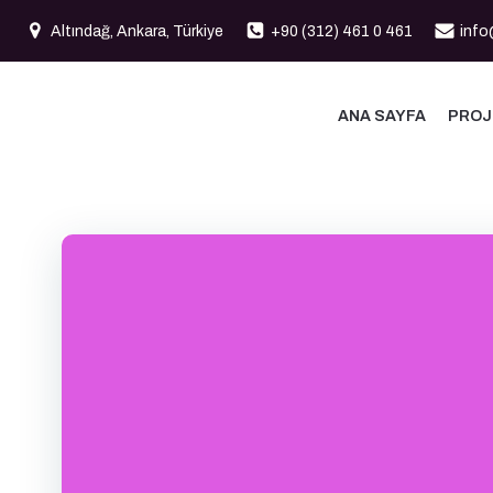
İçeriğe
Altındağ, Ankara, Türkiye
+90 (312) 461 0 461
info
geç
ANA SAYFA
PROJ