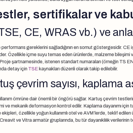
tler, sertifikalar ve kabu
 (TSE, CE, WRAS vb.) ve anla
 performans gereklerini sağladığının en somut göstergesidir. CE işa
er. Özellikle içme suyu temas eden ürünlerde, malzeme bileşimi ve hi
r. Proje şartnamesinde, istenen standart numaraları (örneğin TS EN 
ında detay için
TSE
kaynakları düzenli olarak takip edilebilir.
artuş çevrim sayısı, kaplama a
llanım ömrüne dair önemli bir öngörü sağlar. Kartuş çevrim testlerin
imi ve mekanik deformasyon kontrol edilir. Kaplama dayanımı için tu
ekipleri, özellikle yoğun kullanımlı otel ve AVM’lerde, teklif edilen
reavit ve Vitra armatür gruplarında, bu tür dayanıklılık verilerini