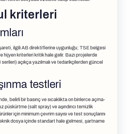
l kriterleri
mları
reti, ilgili AB direktiflerine uygunluğu; TSE belgesi
jyen kriterleri kritik hale gelir. Bazı projelerde
serileri) açıkça yazılmalı ve tedarikçilerden güncel
şınma testleri
de, belirli bir basınç ve sıcaklıkta on binlerce açma-
z püskürtme (salt spray) ve aşındırıcı temizlik
 ürünler için minimum çevrim sayısı ve test sonuçlarını
n teknik dosya içinde standart hale gelmesi, şartname