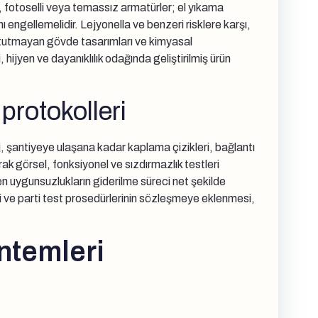
lı, fotoselli veya temassız armatürler; el yıkama
 engellemelidir. Lejyonella ve benzeri risklere karşı,
ir tutmayan gövde tasarımları ve kimyasal
 hijyen ve dayanıklılık odağında geliştirilmiş ürün
protokolleri
j, şantiyeye ulaşana kadar kaplama çizikleri, bağlantı
arak görsel, fonksiyonel ve sızdırmazlık testleri
len uygunsuzlukların giderilme süreci net şekilde
kli ve parti test prosedürlerinin sözleşmeye eklenmesi,
ntemleri