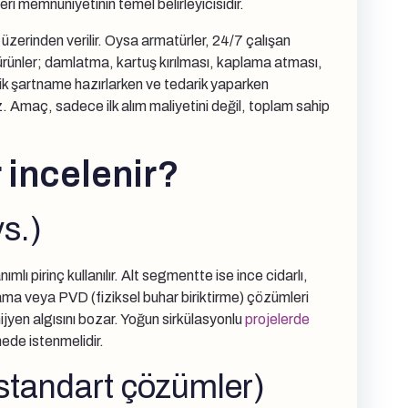
eri memnuniyetinin temel belirleyicisidir.
zerinden verilir. Oysa armatürler, 24/7 çalışan
i ürünler; damlatma, kartuş kırılması, kaplama atması,
nik şartname hazırlarken ve tedarik yaparken
z. Amaç, sadece ilk alım maliyetini değil, toplam sahip
 incelenir?
s.)
ı pirinç kullanılır. Alt segmentte ise ince cidarlı,
ma veya PVD (fiziksel buhar biriktirme) çözümleri
jyen algısını bozar. Yoğun sirkülasyonlu
projelerde
ede istenmelidir.
t-standart çözümler)