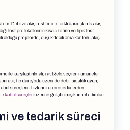
erir. Debi ve akış testleri ise farklı basınçlarda akış
ğı test protokollerinin kısa özetine ve tipik test
emli olduğu projelerde, düşük debili ama konforlu akış
i
ame ile karşılaştırılmalı, rastgele seçilen numuneler
onrası, tip daire/oda üzerinde debi, sıcaklık ayarı,
kabul süreçlerini hızlandıran prosedürlerden
me kabul süreçleri
üzerine geliştirilmiş kontrol adımları
i ve tedarik süreci