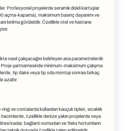
ler. Profesyonel projelerde seramik diskli kartuşlar
150.000 açma-kapama), maksimum basınç dayanımı ve
 kırılma görülebilir. Özellikle otel ve hastane
ırır.
ikte nasıl çalışacağını belirleyen ana parametrelerdir.
artırır. Proje şartnamesinde minimum–maksimum çalışma
jelerde, tip daire veya tip oda montajı sonrası birkaç
e azaltır.
ring ve contalarda kullanılan kauçuk tipleri, sıcaklık
mli hacimlerde, özellikle denize yakın projelerde veya
itesi kadar, bağlantı somunları ve fleks hortumların
ı teknik dosyada özellikle talep edilmelidir.