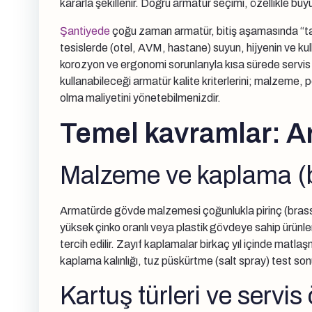
kararla şekillenir. Doğru armatür seçimi, özellikle büyü
Şantiyede
çoğu zaman armatür, bitiş aşamasında “tam
tesislerde (otel, AVM, hastane) suyun, hijyenin ve kul
korozyon ve ergonomi sorunlarıyla kısa sürede servis 
kullanabileceği armatür kalite kriterlerini; malzeme, 
olma maliyetini yönetebilmenizdir.
Temel kavramlar: Ar
Malzeme ve kaplama (b
Armatürde gövde malzemesi çoğunlukla pirinç (brass) ala
yüksek çinko oranlı veya plastik gövdeye sahip ürünl
tercih edilir. Zayıf kaplamalar birkaç yıl içinde mat
kaplama kalınlığı, tuz püskürtme (salt spray) test so
Kartuş türleri ve servi