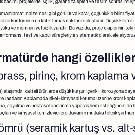
k hacimli projelerde işçilik, garanti talepleri ve teslim sonrası müşt
amlama” malzemesi gibi görülür ve karar, çoğunlukla birim fiyat ü
lanıcı konforunun en kritik temas noktasını oluşturur. Düşük kalitel
yükü ve memnuniyetsizlik yaratır. Bu yazıda, proje ekiplerinin tek
performans, test ve kabul süreçleriyle sistematik olarak ele alıyoru
matürde hangi özellikler
rass, pirinç, krom kaplama v
şımdır; kaliteli ürünlerde düşük kurşun içerikli, korozyona dayanıml
ere rastlanır. Kaplamada nikel+kimyasal koruma üzerine krom kapla
laşma, soyulma ve noktasal paslanma yaparak hem estetiği hem de hi
nuçları ve kimyasal temizleyicilere dayanım mutlaka teknik şartnam
s ömrü (seramik kartuş vs. al