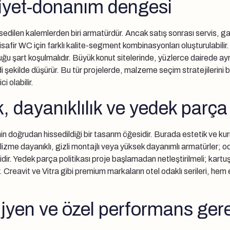
aliyet-donanım dengesi
sedilen kalemlerden biri armatürdür. Ancak satış sonrası servis, ga
safir WC için farklı kalite-segment kombinasyonları oluşturulabilir
u şart koşulmalıdır. Büyük konut sitelerinde, yüzlerce dairede aynı
 şekilde düşürür. Bu tür projelerde, malzeme seçim stratejilerini b
i olabilir.
, dayanıklılık ve yedek parça 
n doğrudan hissedildiği bir tasarım öğesidir. Burada estetik ve kur
alizme dayanıklı, gizli montajlı veya yüksek dayanımlı armatürler; o
lidir. Yedek parça politikası proje başlamadan netleştirilmeli; kartu
r. Creavit ve Vitra gibi premium markaların otel odaklı serileri, h
ijyen ve özel performans gere