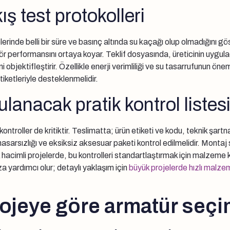
ış test protokolleri
rinde belli bir süre ve basınç altında su kaçağı olup olmadığını göst
tör performansını ortaya koyar. Teklif dosyasında, üreticinin uyguladı
 objektifleştirir. Özellikle enerji verimliliği ve su tasarrufunun ön
tiketleriyle desteklenmelidir.
anacak pratik kontrol listes
ontroller de kritiktir. Teslimatta; ürün etiketi ve kodu, teknik şartn
asarsızlığı ve eksiksiz aksesuar paketi kontrol edilmelidir. Montaj s
 hacimli projelerde, bu kontrolleri standartlaştırmak için malzeme 
za yardımcı olur; detaylı yaklaşım için
büyük projelerde hızlı malze
ojeye göre armatür seçim