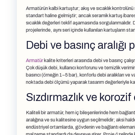
Armatürün kalbi kartuştur; akış ve sıcaklık kontrolünü
standart haline gelmiştir; ancak seramik kartuş iba
sıcaklık değerleri teklif aşamasında sorgulanmalıdır. 
projelerinde, aynı seri içinde kullanılan kartuşların st
Debi ve basınç aralığı 
Armatür
kalite kriterleri arasında debi ve basınç çalı
Çok düşük debi, kullanıcı konforunu ve temizlik verimi
basıncı (örneğin 1–5 bar), konforlu debi aralıkları ve va
noktada debi ölçümü yaparak tasarım değerleriyle karşı
Sızdırmazlık ve korozi
Kaliteli bir armatür, hem iç bileşenlerinde hem bağlant
aralığına ve su kalitesine uygun seçilmelidir; aksi hald
endüstriyel ortamlarda, gövdenin ve bağlantı elemanla
malzeme standardı da devreye girer. Proje özelinde ko