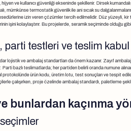
, hijyen ve kullanıcı güvenliği ekseninde şekillenir. Dirsek kumanda
lı, mümkünse termostatik güvenlik ile ani sıcak su dalgalanmalarını
rosedürlerine izin veren çözümler tercih edilmelidir. Düz yüzeyli, k
in işini kolaylaştırır. Bu projelerde, seramik seçiminde olduğu gibi,
arti testleri ve teslim kabul 
dar lojistik ve ambalaj standartları da önem kazanır. Zayıf ambala
r. Parti bazlı teslimatlarda; her partiden belirli oranda numune alın
bul protokolünde ürün kodu, üretim lotu, test sonuçları ve tespit edi
kçilerle çalışırken, proje özelinde ambalaj standardı, paletleme şe
 ve bunlardan kaçınma yö
 seçimler