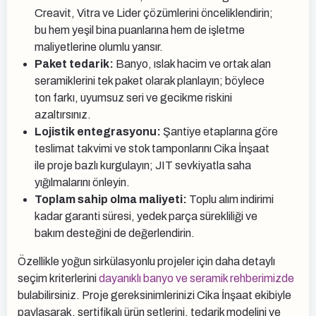
Creavit, Vitra ve Lider çözümlerini önceliklendirin;
bu hem yeşil bina puanlarına hem de işletme
maliyetlerine olumlu yansır.
Paket tedarik:
Banyo, ıslak hacim ve ortak alan
seramiklerini tek paket olarak planlayın; böylece
ton farkı, uyumsuz seri ve gecikme riskini
azaltırsınız.
Lojistik entegrasyonu:
Şantiye etaplarına göre
teslimat takvimi ve stok tamponlarını Cika İnşaat
ile proje bazlı kurgulayın; JIT sevkiyatla saha
yığılmalarını önleyin.
Toplam sahip olma maliyeti:
Toplu alım indirimi
kadar garanti süresi, yedek parça sürekliliği ve
bakım desteğini de değerlendirin.
Özellikle yoğun sirkülasyonlu projeler için daha detaylı
seçim kriterlerini
dayanıklı banyo ve seramik rehberimizde
bulabilirsiniz. Proje gereksinimlerinizi Cika İnşaat ekibiyle
paylaşarak, sertifikalı ürün setlerini, tedarik modelini ve