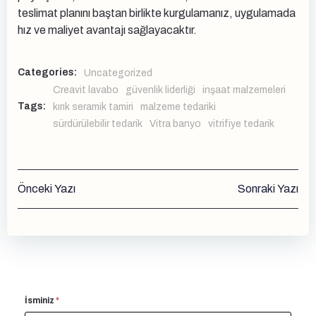
teslimat planını baştan birlikte kurgulamanız, uygulamada
hız ve maliyet avantajı sağlayacaktır.
Categories:
Uncategorized
Creavit lavabo
güvenlik liderliği
inşaat malzemeleri
Tags:
kırık seramik tamiri
malzeme tedariki
sürdürülebilir tedarik
Vitra banyo
vitrifiye tedarik
Yazı
Yazı
Önceki Yazı
Sonraki Yazı
gezinmesi
gezinmesi
İsminiz
*