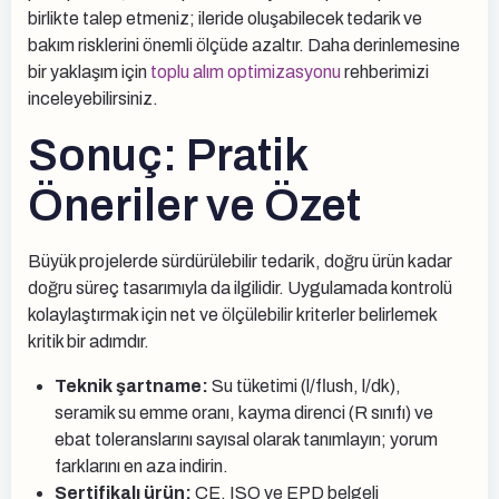
birlikte talep etmeniz; ileride oluşabilecek tedarik ve
bakım risklerini önemli ölçüde azaltır. Daha derinlemesine
bir yaklaşım için
toplu alım optimizasyonu
rehberimizi
inceleyebilirsiniz.
Sonuç: Pratik
Öneriler ve Özet
Büyük projelerde sürdürülebilir tedarik, doğru ürün kadar
doğru süreç tasarımıyla da ilgilidir. Uygulamada kontrolü
kolaylaştırmak için net ve ölçülebilir kriterler belirlemek
kritik bir adımdır.
Teknik şartname:
Su tüketimi (l/flush, l/dk),
seramik su emme oranı, kayma direnci (R sınıfı) ve
ebat toleranslarını sayısal olarak tanımlayın; yorum
farklarını en aza indirin.
Sertifikalı ürün:
CE, ISO ve EPD belgeli