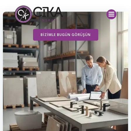
İçeriğe
geç
BIZIMLE BUGÜN GÖRÜŞÜN