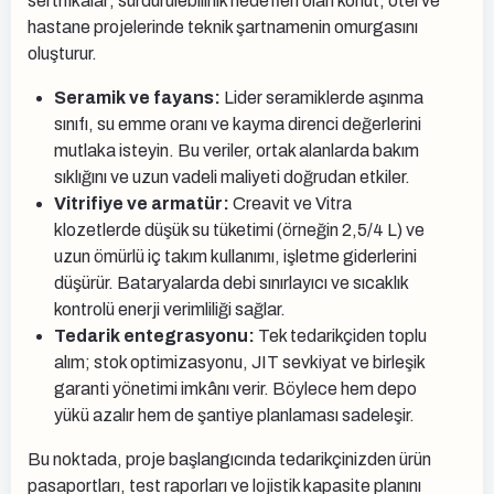
sertifikalar; sürdürülebilirlik hedefleri olan konut, otel ve
hastane projelerinde teknik şartnamenin omurgasını
oluşturur.
Seramik ve fayans:
Lider seramiklerde aşınma
sınıfı, su emme oranı ve kayma direnci değerlerini
mutlaka isteyin. Bu veriler, ortak alanlarda bakım
sıklığını ve uzun vadeli maliyeti doğrudan etkiler.
Vitrifiye ve armatür:
Creavit ve Vitra
klozetlerde düşük su tüketimi (örneğin 2,5/4 L) ve
uzun ömürlü iç takım kullanımı, işletme giderlerini
düşürür. Bataryalarda debi sınırlayıcı ve sıcaklık
kontrolü enerji verimliliği sağlar.
Tedarik entegrasyonu:
Tek tedarikçiden toplu
alım; stok optimizasyonu, JIT sevkiyat ve birleşik
garanti yönetimi imkânı verir. Böylece hem depo
yükü azalır hem de şantiye planlaması sadeleşir.
Bu noktada, proje başlangıcında tedarikçinizden ürün
pasaportları, test raporları ve lojistik kapasite planını