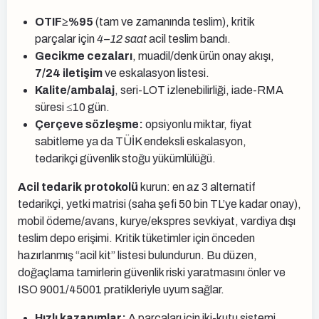
OTIF≥%95
(tam ve zamanında teslim), kritik
parçalar için
4–12 saat
acil teslim bandı.
Gecikme cezaları
, muadil/denk ürün onay akışı,
7/24 iletişim
ve eskalasyon listesi.
Kalite/ambalaj
, seri-LOT izlenebilirliği, iade-RMA
süresi ≤10 gün.
Çerçeve sözleşme:
opsiyonlu miktar, fiyat
sabitleme ya da TÜİK endeksli eskalasyon,
tedarikçi güvenlik stoğu yükümlülüğü.
Acil tedarik protokolü
kurun: en az 3 alternatif
tedarikçi, yetki matrisi (saha şefi 50 bin TL’ye kadar onay),
mobil ödeme/avans, kurye/ekspres sevkiyat, vardiya dışı
teslim depo erişimi. Kritik tüketimler için önceden
hazırlanmış “acil kit” listesi bulundurun. Bu düzen,
doğaçlama tamirlerin güvenlik riski yaratmasını önler ve
ISO 9001/45001 pratikleriyle uyum sağlar.
Hızlı kazanımlar:
A parçaları için iki-kutu sistemi,