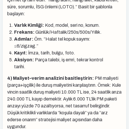
süre, sorumlu, İSG önlemi (LOTO).” Basit bir şablonla
başlayın:
Varlık Kimliği:
Kod, model, seri no, konum.
Frekans:
Günlük/Haftalık/250s/500s/Yıllık.
Adımlar:
Örn. “Halat tel kopuk sayımı:
≤6/zigzag.”
Kayıt:
İmza, tarih, bulgu, foto.
Aksiyon:
Parça talebi, iş emri, tekrar kontrol
tarihi.
4) Maliyet–verim analizini basitleştirin:
PM maliyeti
(parça+işçilik) ile duruş maliyetini karşılaştırın. Örnek: Kule
vincin saatlik duruş maliyeti 10.000 TL ise, 24 saatlik arıza
240.000 TL kayıp demektir. Aylık 6.000 TL’lik PM paketi
arızayı yüzde 70 azaltıyorsa, net tasarruf belirgindir.
Düşük kritiklikli varlıklarda “koşula dayalı” ya da “arz
ederse onarım” stratejisi maliyet açısından daha
uygundur.