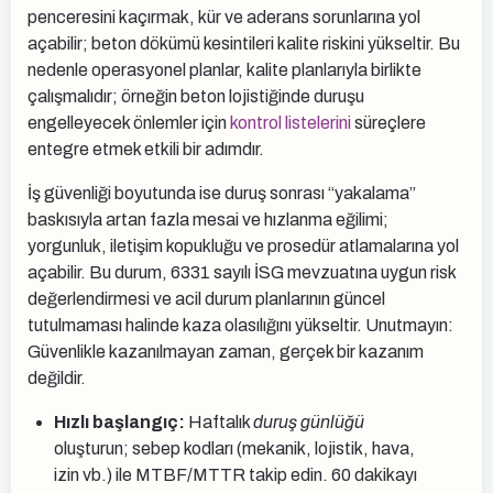
penceresini kaçırmak, kür ve aderans sorunlarına yol
açabilir; beton dökümü kesintileri kalite riskini yükseltir. Bu
nedenle operasyonel planlar, kalite planlarıyla birlikte
çalışmalıdır; örneğin beton lojistiğinde duruşu
engelleyecek önlemler için
kontrol listelerini
süreçlere
entegre etmek etkili bir adımdır.
İş güvenliği boyutunda ise duruş sonrası “yakalama”
baskısıyla artan fazla mesai ve hızlanma eğilimi;
yorgunluk, iletişim kopukluğu ve prosedür atlamalarına yol
açabilir. Bu durum, 6331 sayılı İSG mevzuatına uygun risk
değerlendirmesi ve acil durum planlarının güncel
tutulmaması halinde kaza olasılığını yükseltir. Unutmayın:
Güvenlikle kazanılmayan zaman, gerçek bir kazanım
değildir.
Hızlı başlangıç:
Haftalık
duruş günlüğü
oluşturun; sebep kodları (mekanik, lojistik, hava,
izin vb.) ile MTBF/MTTR takip edin. 60 dakikayı