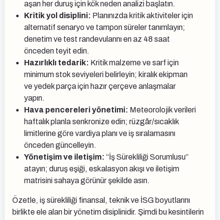
aşan her duruş için kök neden analizi başlatın.
Kritik yol disiplini:
Planınızda kritik aktiviteler için
alternatif senaryo ve tampon süreler tanımlayın;
denetim ve test randevularını en az 48 saat
önceden teyit edin.
Hazırlıklı tedarik:
Kritik malzeme ve sarf için
minimum stok seviyeleri belirleyin; kiralık ekipman
ve yedek parça için hazır çerçeve anlaşmalar
yapın.
Hava pencereleri yönetimi:
Meteorolojik verileri
haftalık planla senkronize edin; rüzgâr/sıcaklık
limitlerine göre vardiya planı ve iş sıralamasını
önceden güncelleyin.
Yönetişim ve iletişim:
“İş Sürekliliği Sorumlusu”
atayın; duruş eşiği, eskalasyon akışı ve iletişim
matrisini sahaya görünür şekilde asın.
Özetle, iş sürekliliği finansal, teknik ve İSG boyutlarını
birlikte ele alan bir yönetim disiplinidir. Şimdi bu kesintilerin