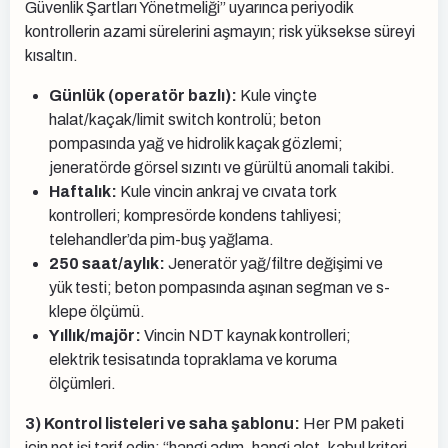
Güvenlik Şartları Yönetmeliği” uyarınca periyodik
kontrollerin azami sürelerini aşmayın; risk yüksekse süreyi
kısaltın.
Günlük (operatör bazlı):
Kule vinçte
halat/kaçak/limit switch kontrolü; beton
pompasında yağ ve hidrolik kaçak gözlemi;
jeneratörde görsel sızıntı ve gürültü anomali takibi.
Haftalık:
Kule vincin ankraj ve cıvata tork
kontrolleri; kompresörde kondens tahliyesi;
telehandler’da pim-buş yağlama.
250 saat/aylık:
Jeneratör yağ/filtre değişimi ve
yük testi; beton pompasında aşınan segman ve s-
klepe ölçümü.
Yıllık/majör:
Vincin NDT kaynak kontrolleri;
elektrik tesisatında topraklama ve koruma
ölçümleri.
3) Kontrol listeleri ve saha şablonu:
Her PM paketi
için net işi tarif edin: “hangi adım, hangi alet, kabul kriteri,