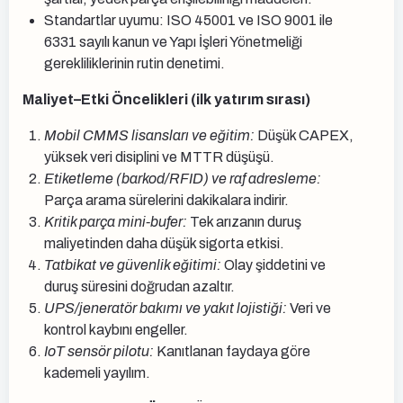
Standartlar uyumu: ISO 45001 ve ISO 9001 ile
6331 sayılı kanun ve Yapı İşleri Yönetmeliği
gerekliliklerinin rutin denetimi.
Maliyet–Etki Öncelikleri (ilk yatırım sırası)
Mobil CMMS lisansları ve eğitim:
Düşük CAPEX,
yüksek veri disiplini ve MTTR düşüşü.
Etiketleme (barkod/RFID) ve raf adresleme:
Parça arama sürelerini dakikalara indirir.
Kritik parça mini-bufer:
Tek arızanın duruş
maliyetinden daha düşük sigorta etkisi.
Tatbikat ve güvenlik eğitimi:
Olay şiddetini ve
duruş süresini doğrudan azaltır.
UPS/jeneratör bakımı ve yakıt lojistiği:
Veri ve
kontrol kaybını engeller.
IoT sensör pilotu:
Kanıtlanan faydaya göre
kademeli yayılım.