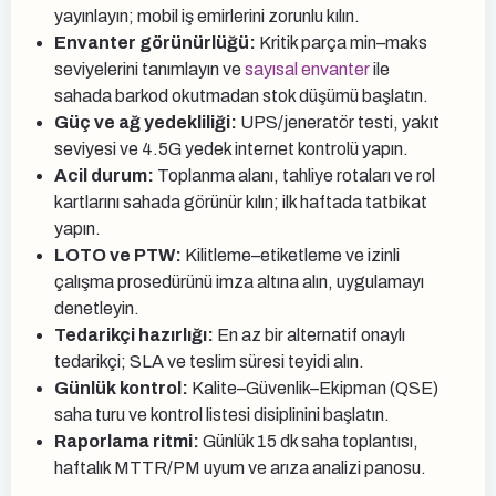
yayınlayın; mobil iş emirlerini zorunlu kılın.
Envanter görünürlüğü:
Kritik parça min–maks
seviyelerini tanımlayın ve
sayısal envanter
ile
sahada barkod okutmadan stok düşümü başlatın.
Güç ve ağ yedekliliği:
UPS/jeneratör testi, yakıt
seviyesi ve 4.5G yedek internet kontrolü yapın.
Acil durum:
Toplanma alanı, tahliye rotaları ve rol
kartlarını sahada görünür kılın; ilk haftada tatbikat
yapın.
LOTO ve PTW:
Kilitleme–etiketleme ve izinli
çalışma prosedürünü imza altına alın, uygulamayı
denetleyin.
Tedarikçi hazırlığı:
En az bir alternatif onaylı
tedarikçi; SLA ve teslim süresi teyidi alın.
Günlük kontrol:
Kalite–Güvenlik–Ekipman (QSE)
saha turu ve kontrol listesi disiplinini başlatın.
Raporlama ritmi:
Günlük 15 dk saha toplantısı,
haftalık MTTR/PM uyum ve arıza analizi panosu.