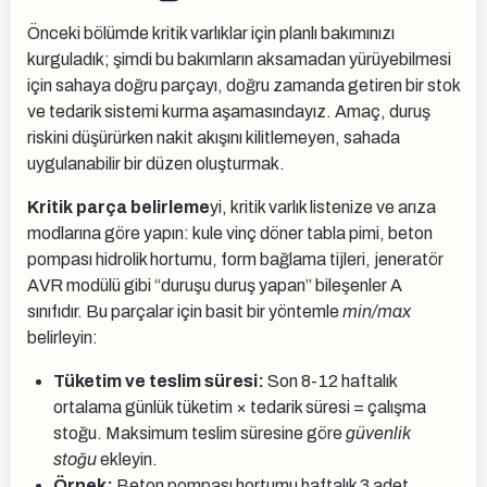
Önceki bölümde kritik varlıklar için planlı bakımınızı
kurguladık; şimdi bu bakımların aksamadan yürüyebilmesi
için sahaya doğru parçayı, doğru zamanda getiren bir stok
ve tedarik sistemi kurma aşamasındayız. Amaç, duruş
riskini düşürürken nakit akışını kilitlemeyen, sahada
uygulanabilir bir düzen oluşturmak.
Kritik parça belirleme
yi, kritik varlık listenize ve arıza
modlarına göre yapın: kule vinç döner tabla pimi, beton
pompası hidrolik hortumu, form bağlama tijleri, jeneratör
AVR modülü gibi “duruşu duruş yapan” bileşenler A
sınıfıdır. Bu parçalar için basit bir yöntemle
min/max
belirleyin:
Tüketim ve teslim süresi:
Son 8-12 haftalık
ortalama günlük tüketim × tedarik süresi = çalışma
stoğu. Maksimum teslim süresine göre
güvenlik
stoğu
ekleyin.
Örnek:
Beton pompası hortumu haftalık 3 adet,