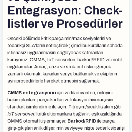
Entegrasyon: Check-
listler ve Prosedürler
Önceki bölümde kritik parça min/max seviyelerini ve
tedarikçi SLA’larını netleştirdik; şimdi bu kuralların sahada
istisnasız uygulanmasını sağlayacak katmanları
kuruyoruz: CMMS, IoT sensörleri, barkod/RFID ve mobil
uygulamalar. Amaç, arıza ve stok-out riskini gerçek
zamanlı okumak, kararları veriye bağlamak ve ekiplerin
aynı prosedürlerle hareket etmesini sağlamak.
CMMS entegrasyonu
için varlık envanteri, önleyici
bakım planları, parça kodları ve lokasyon hiyerarşisini
standart isimlendirme ile açın. Titreşim/sıcaklık/akım gibi
IoT sensörleri
kritik ekipmanlara bağlanır; eşik aşıldığında
CMMS otomatik iş emri açar.
Barkod/RFID
ile parça
giriş-çıkışları anlık düşer, min seviyeye inişte tedarik siparişi