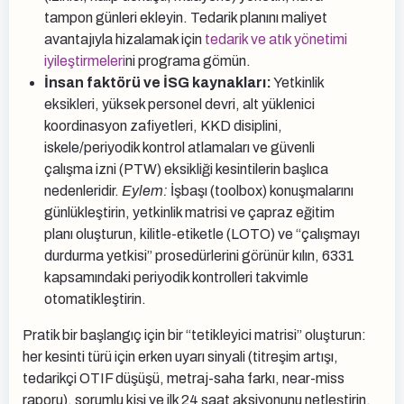
tampon günleri ekleyin. Tedarik planını maliyet
avantajıyla hizalamak için
tedarik ve atık yönetimi
iyileştirmeleri
ni programa gömün.
İnsan faktörü ve İSG kaynakları:
Yetkinlik
eksikleri, yüksek personel devri, alt yüklenici
koordinasyon zafiyetleri, KKD disiplini,
iskele/periyodik kontrol atlamaları ve güvenli
çalışma izni (PTW) eksikliği kesintilerin başlıca
nedenleridir.
Eylem:
İşbaşı (toolbox) konuşmalarını
günlükleştirin, yetkinlik matrisi ve çapraz eğitim
planı oluşturun, kilitle-etiketle (LOTO) ve “çalışmayı
durdurma yetkisi” prosedürlerini görünür kılın, 6331
kapsamındaki periyodik kontrolleri takvimle
otomatikleştirin.
Pratik bir başlangıç için bir “tetikleyici matrisi” oluşturun:
her kesinti türü için erken uyarı sinyali (titreşim artışı,
tedarikçi OTIF düşüşü, metraj-saha farkı, near-miss
raporu), sorumlu kişi ve ilk 24 saat aksiyonunu netleştirin.