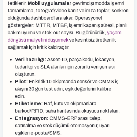
tetiklenir.
Mobil uygulamalar
çevrimdışı modda iş emri
tamamlama, fotoğraf/video kanıt ve imza toplar; senkron
olduğunda dashboard’lara akar. Operasyonel
göstergeler: MTTR, MTBF, iş emri kapanış süresi, planlı
bakım uyumu ve stok-out sayısı. Bu görünürlük,
yaşam
döngüsü maliyetini düşürmek
ve kesintisiz üretkenlik
sağlamak için kritik kaldıraçtır.
Veri hazırlığı:
Asset-ID, parça kodu, lokasyon,
tedarikçi ve SLA alanları için zorunlu veri şeması
oluşturun.
Pilot:
En kritik 10 ekipmanda sensör ve CMMS iş
akışını 30 gün test edin; eşik değerlerini kalibre
edin.
Etiketleme:
Raf, kutu ve ekipmanlara
barkod/RFID; saha haritasında okuyucu noktaları.
Entegrasyon:
CMMS-ERP arası talep,
satınalma ve stok düşümü otomasyonu; uyarı
eşikleri e-posta/SMS.