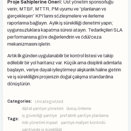
Proje Sahiplerine Öneri:
Üst yönetim sponsorluğu
verin; MTBF, MTTR, PM uyumu ve “planlanan vs
gerçekleşen” KPI’larını sözleşmelere ve ilerleme
raporlarına bağlayın. Aylık iş sürekliliği denetimi yapın;
uygunsuzluklara kapatma süresi atayın. Tedarikçileri SLA
performansına göre değerlendirin ve ödül/ceza
mekanizmasını işletin.
Artık ilk günden uygulanabilir bir kontrol listesi ve takip
edilebilir bir yol haritanız var. Küçük ama disiplinli adımlarla
başlayın, veriye dayalı iyileştirmeyi alışkanlık haline getirin
ve iş sürekliliğini projenizin doğal çalışma standardına
dönüştürün.
Categories:
Uncategorized
dijital şantiye yönetimi
duruş önleme
iş güvenliği şantiye
prefabrik şantiye planlama
Tags:
risk yönetimi inşaat
şantiye maliyet kontrolü
şantiyede iş sürekliliği