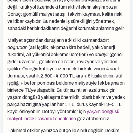
değil, kritik yol üzerindeki tüm aktivitelerin akışını bozar.
Sonuç; gömülü maliyet artışı, takvim kayması, kalite riski
ve itibar kaybıdır. Bu nedenle iş sürekliliğini yönetmek,
sahadaki her bir dakikanın değerini korumak anlamına gelir.
Maliyet açısından duruşların etkisi iki katmandadır:
doğrudan
(atıl işçilik, ekipman kira bedeli, yakıt/enerji
tüketimi, alt yüklenici bekleme ücretleri) ve
dolaylı
(genel
gider uzaması, gecikme cezaları, revizyon ve yeniden
işçilik). Örneğin kritik yol üzerindeki bir kule vincin 4 saat
durması; saatlik 2.500–4.000 TL kira + 6 kişilik ekibin atıl
işçiliği + beton pompası bekleme maliyetiyle tek başına on
binlerce TL’ye ulaşabilir. Bu tür sızıntıları azaltmak için
yaşam döngüsü yaklaşımı önemlidir; planlı bakım ve yedek
parça hazırlığına yapılan her 1 TL, duruş kaynaklı 3–5 TL
kaybı önleyebilir. Detaylı yöntemler için
yaşam döngüsü
maliyeti odaklı tasarruf önerilerine
göz atabilirsiniz.
Takımsal etkiler yalnızca bütçe ile sınırlı değildir. Döküm