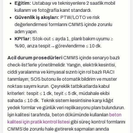
Eğitim:
Ustabaşı ve teknisyenlere 2 saatlik mobil
kullanım ve fotoğrafla kanıt standardı.
Güvenlik iş akışları:
PTW/LOTO ve risk
değerlendirmesi formlarını CMMS içinde zorunlu
adım yapın.
KPI’lar:
Stok-out ≤ ayda 1, planlı bakım uyumu ≥
%90, arıza tespit→görevlendirme ≤ 10 dk.
Acil durum prosedürleri
CMMS içinde senaryo bazlı
check-list’lerle yönetilmelidir. Yangın, elektrik kesintisi,
ciddi yaralanma ve kimyasal sızıntı için rol bazlı RACI
tanımlayın; SOS butonu ile otomatik bildirim ve muster
noktası sayımı kurun. Çeyreklik tatbikatlarda kabul
kriterleri: tespit ≤ 1 dk, teyit ≤ 5 dk, müdahale ekibi
sahada ≤ 10 dk. Teknik sistem kesintisine karşı kâğıt
yedek formlar ve günlük veri replikasyonu planı bulundurun.
İşin kalitesi tarafında, beton dökümünde kullanılan
beton
kalitesi için pratik kontrol listesi
gibi süreç kontrol formlarını
CMMS’de zorunlu hale getirerek sapmaları anında