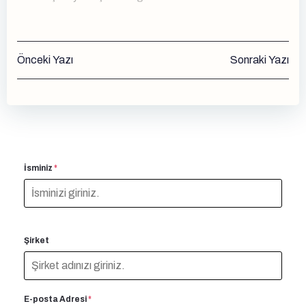
Yazı
Yazı
Önceki Yazı
Sonraki Yazı
gezinmesi
gezinmesi
İsminiz
*
Şirket
E-posta Adresi
*