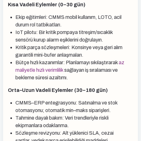
Kısa Vadeli Eylemler (0–30 gün)
Ekip eğitimleri: CMMS mobil kullanım, LOTO, acil
durum rol tatbikatları.
IoT pilotu: Bir kritik pompaya titreşim/sıcaklık
sensörü kurup alarm eşiklerini doğrulayın.
Kritik parça sözleşmeleri: Konsinye veya geri alım
garantili mini-bufer anlaşmaları.
Bütçe hızlı kazanımlar: Planlamayı sıkılaştırarak
az
maliyetle hızlı verimlilik
sağlayan iş sıralaması ve
bekleme süresi azaltımı.
Orta–Uzun Vadeli Eylemler (30–180 gün)
CMMS–ERP entegrasyonu: Satınalma ve stok
otomasyonu; otomatik min–maks siparişleri.
Tahmine dayalı bakım: Veri trendleriyle riskli
ekipmanlara odaklanma.
Sözleşme revizyonu: Alt yüklenici SLA, cezai
şartlar, yedek parça erişilebilirliği maddeleri.