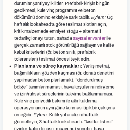
durumlar şantiyeyi kilitler. Prefabrik kirişin bir gün
gecikmesi, kule vinç programını ve beton
dökümünü domino etkisiyle sarkıtabilir.
Eylem:
Üç
haftalık lookahead’a göre teslimat slotları açın,
kritik malzemede emniyet stoğu + alternatif
tedarikçi onayı tutun, sahada
sayısal envanter
ile
gerçek zamanlı stok görünürlüğü sağlayın ve kalite
kabul kriterlerini (ör. beton sınıfı, prefabrik
toleransları) teslimat öncesi teyit edin.
Planlama ve süreç kaynakları:
Yanlış metraj,
bağımlılıkların gözden kaçması (ör. donatı denetimi
yapılmadan beton planlamak), “dondurulmuş
bölge” tanımlanmaması, hava koşullarını indirgeme
ve izin/ruhsat süreçlerinin takvime bağlanmaması.
Kule vinç periyodik bakımı ile ağır kaldırma
operasyonunun aynı güne konması tipik bir çakışma
örneğidir.
Eylem:
Kritik yol analizini haftalık
güncelleyin, 3 haftalık lookahead + “kısıtlar listesi”
(izinler, kalıp dönüşü, muayene) yönetin, hava