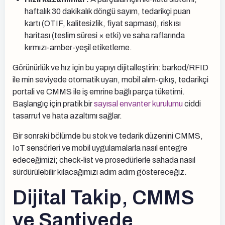
haftalık 30 dakikalık döngü sayım, tedarikçi puan
kartı (OTIF, kalitesizlik, fiyat sapması), risk ısı
haritası (teslim süresi × etki) ve saha raflarında
kırmızı-amber-yeşil etiketleme.
Görünürlük ve hız için bu yapıyı dijitalleştirin: barkod/RFID
ile min seviyede otomatik uyarı, mobil alım-çıkış, tedarikçi
portali ve CMMS ile iş emrine bağlı parça tüketimi.
Başlangıç için pratik bir
sayısal envanter kurulumu
ciddi
tasarruf ve hata azaltımı sağlar.
Bir sonraki bölümde bu stok ve tedarik düzenini CMMS,
IoT sensörleri ve mobil uygulamalarla nasıl entegre
edeceğimizi; check-list ve prosedürlerle sahada nasıl
sürdürülebilir kılacağımızı adım adım göstereceğiz.
Dijital Takip, CMMS
ve Şantiyede