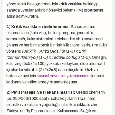
yönetilebilir hale getirmek için kritik varlıkları belirleyip,
sahada uygulanabilir bir önleyici bakım (PM) programını
adım adım kuralım.
1) Kritik varlıkların belirlenmesi:
Sahadaki tüm
ekipmanların (kule vinç, beton pompası, jeneratör,
kompresör, kalıp sistemleri, telehandler vb.) envanterini
çıkarın ve her birine basit bir “kritiklik skoru” verin. Pratik bir
yöntem:
Kritiklik = Arıza Olasılığı (1-5) x Etki
(zaman/kritik yol) (1-5) x Tedarik Zorluğu (1-5)
. Örneğin,
kule vinç (5x5x4=100) yüksek skorluyken, elde alternatif
işi olan bir vibratör (2x2x2=8) daha düşüktür. Hızlı ve
hatasız kayıt için
sayısal envanter yaklaşımını
kullanarak
kodlama ve etiketlemeyi standartlaştırın.
2) PM stratejisi ve frekans matrisi:
Üretici önerilerini
(ör. 250/500/1000 saat), saha koşullarını (toz, nem,
sıcaklık) ve kullanım yoğunluğunu birlikte dikkate alın.
Türkiye’de “İş Ekipmanlarının Kullanımında Sağlık ve