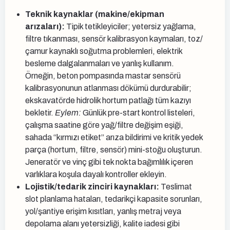
Teknik kaynaklar (makine/ekipman
arızaları):
Tipik tetikleyiciler; yetersiz yağlama,
filtre tıkanması, sensör kalibrasyon kaymaları, toz/
çamur kaynaklı soğutma problemleri, elektrik
besleme dalgalanmaları ve yanlış kullanım.
Örneğin, beton pompasında mastar sensörü
kalibrasyonunun atlanması dökümü durdurabilir;
ekskavatörde hidrolik hortum patlağı tüm kazıyı
bekletir.
Eylem:
Günlük pre-start kontrol listeleri,
çalışma saatine göre yağ/filtre değişim eşiği,
sahada “kırmızı etiket” arıza bildirimi ve kritik yedek
parça (hortum, filtre, sensör) mini-stoğu oluşturun.
Jeneratör ve vinç gibi tek nokta bağımlılık içeren
varlıklara koşula dayalı kontroller ekleyin.
Lojistik/tedarik zinciri kaynakları:
Teslimat
slot planlama hataları, tedarikçi kapasite sorunları,
yol/şantiye erişim kısıtları, yanlış metraj veya
depolama alanı yetersizliği, kalite iadesi gibi