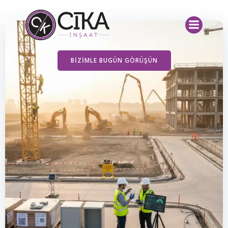
İçeriğe
geç
BIZIMLE BUGÜN GÖRÜŞÜN