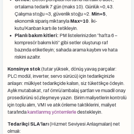
ortalama tedarik 7 gün (maks 10). Günlük ≈0,43.
Çalışma stoğu ≈3, güvenlik stoğu ≈2.
Min=5
,
ekonomik sipariş miktarıyla
Max≈10
. İki-
kutu/Kanban kartı ile tetikleyin.
Planlı bakım kitleri:
PM listelerinizden “hafta 6 –
kompresör bakımı kiti” gibi setler oluşturup raf
bazında etiketleyin; sahada arama kaybını ve hata
riskini azaltır.
Konsinye stok
(tutar yüksek, dönüş yavaş parçalar:
PLC modül, inverter, servo sürücü) için tedarikçinizle
anlaşın: mülkiyet tedarikçide kalsın, siz tükettikçe ödeyin.
Aylık mutabakat, raf ömrü/ambalaj şartları ve muadil onay
prosedürünü sözleşmeye yazın. Birim maliyetlerin kontrolü
için toplu alım, VMI ve atık önleme taktiklerini, maliyet
tarafında
kanıtlanmış yöntemlerle
destekleyin.
Tedarikçi SLA’ları
(Hizmet Seviyesi Anlaşmaları) net
olmalı: