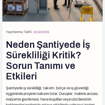
Yayınlanma Tarihi:
12/12/2025
Neden Şantiyede İş
Sürekliliği Kritik?
Sorun Tanımı ve
Etkileri
Şantiyede iş sürekliliği, takvim, bütçe ve iş güvenliği
üçgeninde projenin nabzını tutar. Duruşlar; makine arızası,
malzeme gecikmesi, hava koşulları veya izin/denetim
beklemeleri nedeniyle ortaya çıktığında yalnızca üretimi