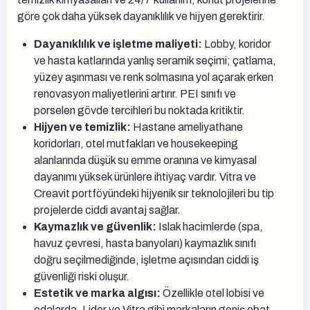
göre çok daha yüksek dayanıklılık ve hijyen gerektirir.
Dayanıklılık ve işletme maliyeti:
Lobby, koridor
ve hasta katlarında yanlış seramik seçimi; çatlama,
yüzey aşınması ve renk solmasına yol açarak erken
renovasyon maliyetlerini artırır. PEI sınıfı ve
porselen gövde tercihleri bu noktada kritiktir.
Hijyen ve temizlik:
Hastane ameliyathane
koridorları, otel mutfakları ve housekeeping
alanlarında düşük su emme oranına ve kimyasal
dayanımı yüksek ürünlere ihtiyaç vardır. Vitra ve
Creavit portföyündeki hijyenik sır teknolojileri bu tip
projelerde ciddi avantaj sağlar.
Kaymazlık ve güvenlik:
Islak hacimlerde (spa,
havuz çevresi, hasta banyoları) kaymazlık sınıfı
doğru seçilmediğinde, işletme açısından ciddi iş
güvenliği riski oluşur.
Estetik ve marka algısı:
Özellikle otel lobisi ve
odalarda, Lider ve Vitra gibi markaların geniş ebat