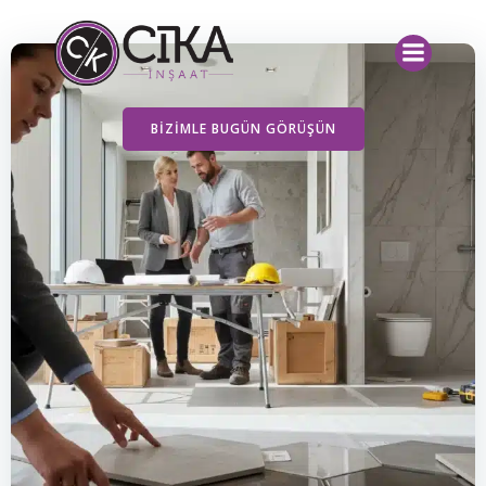
İçeriğe
geç
BIZIMLE BUGÜN GÖRÜŞÜN