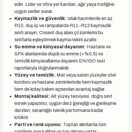
edin. Lider ve Vitra yer karoları, ağır yaya trafiğine
uygun seriler sunar.
Kaymazlık ve güvenlik:
Islak hacimlerde en az
R10, duş içi ve rampalarda R11–R12 kaymazlık
sınıfı arayın; Creavit duş alanı çözümlerini bu
sınıflarla eşleştirmek kayma riskini azaltır.
Su emme ve kimyasal dayanım:
Hastane ve
SPA alanlarında düşük su emme (<%0,5) ve
temizlik kimyasallarına dayanım EN/ISO test
raporlarıyla doğrulanmalıdır.
Yüzey ve temizlik:
Mat veya saten yüzeyler otel
koridoru ve hastane zeminlerinde hem kaymazlık
hem de kolay bakım açısından avantaj sağlar.
Montaj kalitesi:
Alt yüzey tesviyesi, doğru sınıf
esnek yapıştırıcı, uygun derz genişliği ve genleşme
derzleri; seramiğin teknik performansı kadar
kritiktir.
Parti ve renk uyumu:
Toptan alımlarda tüm
partilerin aynı kalibre ve ton olması şarttır;