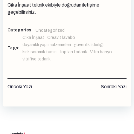
Cika İnşaat teknik ekibiyle doğrudan iletişime
geçebilirsiniz.
Categories:
Uncategorized
Cika İnşaat
Creavit lavabo
dayanıklı yapı malzemeleri
güvenlik liderliği
Tags:
kırık seramik tamiri
toptan tedarik
Vitra banyo
vitrifiye tedarik
Yazı
Yazı
Önceki Yazı
Sonraki Yazı
gezinmesi
gezinmesi