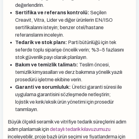
değerlendirin.
Sertifika ve referans kontrolü:
Seçilen
Creavit, Vitra, Lider ve diğer ürünlerin EN/ISO
sertifikalarını isteyin; benzer otel/hastane
referanslarını inceleyin.
Tedarik ve stok planı:
Parti bütünlüğü için tek
seferde toplu siparişe öncelik verin; %3–5 fazlasını
stok güvenlik payı olarak planlayın.
Bakım ve temizlik talimatı:
Teslim öncesi,
temizlik kimyasalları ve derz bakımına yönelik yazılı
prosedürü işletme ekibine verin.
Garanti ve sorumluluk:
Üretici garanti süresi ile
uygulama garantisini sözleşmede netleştirin;
lojistik ve kırık/eksik ürün yönetimi için prosedür
tanımlayın.
Büyük ölçekli seramik ve vitrifiye tedarik süreçlerini adım
adım planlamak için
detaylı tedarik kılavuzumuzu
inceleyebilir, proje bazlı ürün seçimi ve fiyatlandırma için