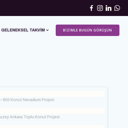
BIZIMLE BUGÜN GÖRÜŞÜN
GELENEKSEL TAKVIM
– 800 Konut Nevadium Projesi
Kuzey Ankara Toplu Konut Projesi