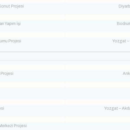
Konut Projesi
Diyarb
rı Yapım İşi
Bodrum
umu Projesi
Yozgat – 
Projesi
Ank
si
Yozgat – Akd
 Merkezi Projesi