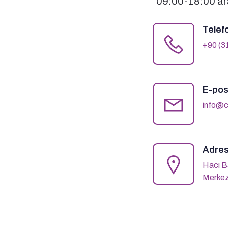
09:00-18:00 ara
Telef
+90 (3
E-pos
info@c
Adres
Hacı B
Merkez