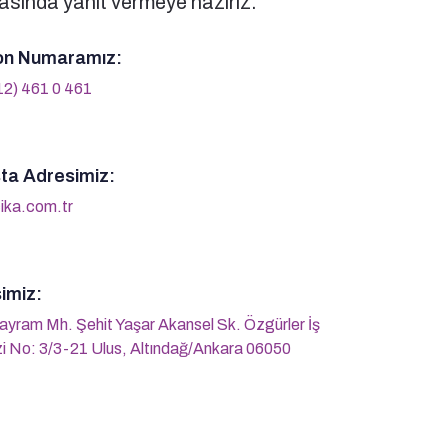
sında yanıt vermeye hazırız.
on Numaramız:
12) 461 0 461
ta Adresimiz:
ika.com.tr
imiz:
ayram Mh. Şehit Yaşar Akansel Sk. Özgürler İş
i No: 3/3-21 Ulus, Altındağ/Ankara 06050