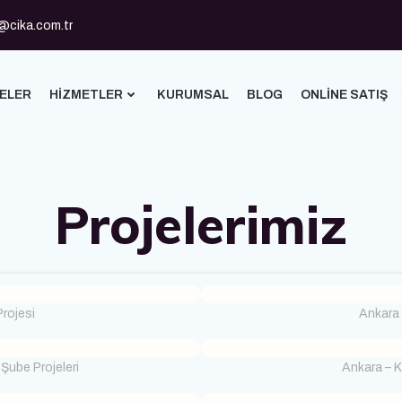
@cika.com.tr
ELER
HIZMETLER
KURUMSAL
BLOG
ONLINE SATIŞ
Projelerimiz
rojesi
Ankara 
 Şube Projeleri
Ankara – 