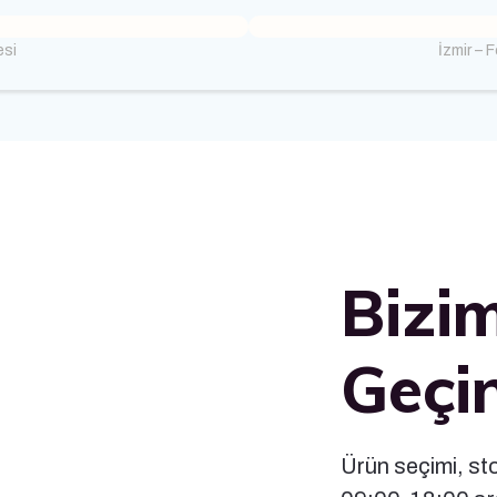
esi
İzmir – 
Bizim
Geçi
Ürün seçimi, stok