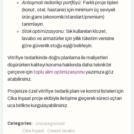
Anlaşmalı tedarikçi portföyü:
Farklı proje tipleri
(konut, otel, hastane) için minimum üç seviyeli
ürün gamı (ekonomik/standart/premium)
tanımlayın.
Stok optimizasyonu:
Sık kullanılan klozet,
lavabo ve armatürler için yıllık tüketim verisine
göre güvenlik stoğu eşiği belirleyin.
Vitrifiye tedarikinde doğru planlama ile maliyetleri
düşürürken kaliteyi koruma hakkında daha teknik bir
çerçeve için
toplu alım optimizasyonu
yazımıza göz
atabilirsiniz.
Projenize özel vitrifiye tedarik planı ve kontrol listeleri için
Cika İnşaat proje ekibiyle iletişime geçerek süreci uçtan
uca birlikte kurgulayabilirsiniz.
Categories:
Uncategorized
Cika İnşaat
Creavit lavabo