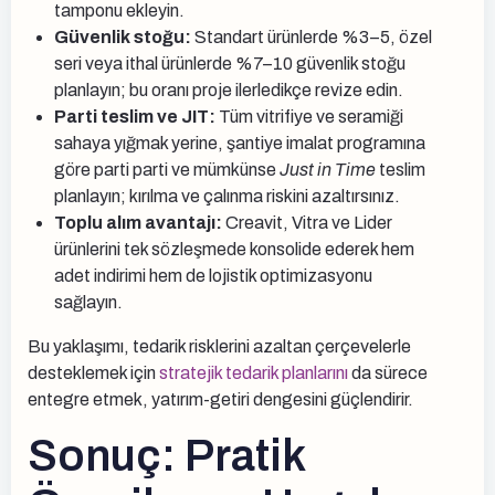
tamponu ekleyin.
Güvenlik stoğu:
Standart ürünlerde %3–5, özel
seri veya ithal ürünlerde %7–10 güvenlik stoğu
planlayın; bu oranı proje ilerledikçe revize edin.
Parti teslim ve JIT:
Tüm vitrifiye ve seramiği
sahaya yığmak yerine, şantiye imalat programına
göre parti parti ve mümkünse
Just in Time
teslim
planlayın; kırılma ve çalınma riskini azaltırsınız.
Toplu alım avantajı:
Creavit, Vitra ve Lider
ürünlerini tek sözleşmede konsolide ederek hem
adet indirimi hem de lojistik optimizasyonu
sağlayın.
Bu yaklaşımı, tedarik risklerini azaltan çerçevelerle
desteklemek için
stratejik tedarik planlarını
da sürece
entegre etmek, yatırım-getiri dengesini güçlendirir.
Sonuç: Pratik