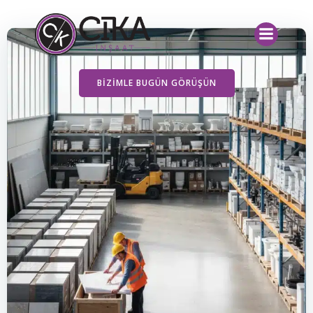
İçeriğe
geç
BIZIMLE BUGÜN GÖRÜŞÜN