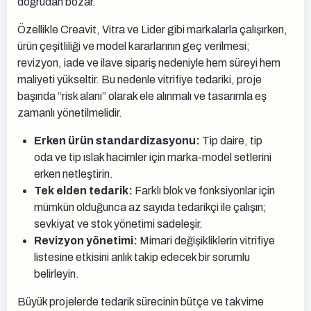
doğrudan bozar.
Özellikle Creavit, Vitra ve Lider gibi markalarla çalışırken,
ürün çeşitliliği ve model kararlarının geç verilmesi;
revizyon, iade ve ilave sipariş nedeniyle hem süreyi hem
maliyeti yükseltir. Bu nedenle vitrifiye tedariki, proje
başında “risk alanı” olarak ele alınmalı ve tasarımla eş
zamanlı yönetilmelidir.
Erken ürün standardizasyonu:
Tip daire, tip
oda ve tip ıslak hacimler için marka-model setlerini
erken netleştirin.
Tek elden tedarik:
Farklı blok ve fonksiyonlar için
mümkün olduğunca az sayıda tedarikçi ile çalışın;
sevkiyat ve stok yönetimi sadeleşir.
Revizyon yönetimi:
Mimari değişikliklerin vitrifiye
listesine etkisini anlık takip edecek bir sorumlu
belirleyin.
Büyük projelerde tedarik sürecinin bütçe ve takvime