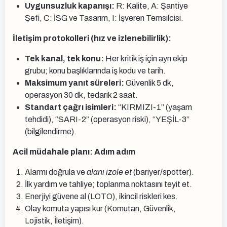
Uygunsuzluk kapanışı:
R: Kalite, A: Şantiye
Şefi, C: İSG ve Tasarım, I: İşveren Temsilcisi.
İletişim protokolleri (hız ve izlenebilirlik):
Tek kanal, tek konu:
Her kritik iş için ayrı ekip
grubu; konu başlıklarında iş kodu ve tarih.
Maksimum yanıt süreleri:
Güvenlik 5 dk,
operasyon 30 dk, tedarik 2 saat.
Standart çağrı isimleri:
“KIRMIZI-1” (yaşam
tehdidi), “SARI-2” (operasyon riski), “YEŞİL-3”
(bilgilendirme).
Acil müdahale planı: Adım adım
Alarmı doğrula ve
alanı izole et
(bariyer/spotter).
İlk yardım ve tahliye; toplanma noktasını teyit et.
Enerjiyi güvene al (LOTO), ikincil riskleri kes.
Olay komuta yapısı kur (Komutan, Güvenlik,
Lojistik, İletişim).