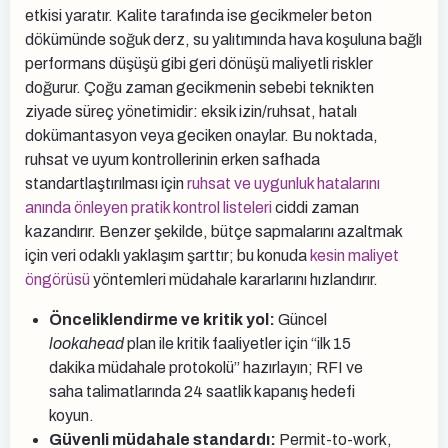
etkisi yaratır. Kalite tarafında ise gecikmeler beton
dökümünde soğuk derz, su yalıtımında hava koşuluna bağlı
performans düşüşü gibi geri dönüşü maliyetli riskler
doğurur. Çoğu zaman gecikmenin sebebi teknikten
ziyade süreç yönetimidir: eksik izin/ruhsat, hatalı
dokümantasyon veya geciken onaylar. Bu noktada,
ruhsat ve uyum kontrollerinin erken safhada
standartlaştırılması için
ruhsat ve uygunluk hatalarını
anında önleyen pratik kontrol listeleri
ciddi zaman
kazandırır. Benzer şekilde, bütçe sapmalarını azaltmak
için veri odaklı yaklaşım şarttır; bu konuda
kesin maliyet
öngörüsü
yöntemleri müdahale kararlarını hızlandırır.
Önceliklendirme ve kritik yol:
Güncel
lookahead
plan ile kritik faaliyetler için “ilk 15
dakika müdahale protokolü” hazırlayın; RFI ve
saha talimatlarında 24 saatlik kapanış hedefi
koyun.
Güvenli müdahale standardı:
Permit-to-work,