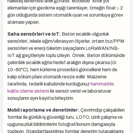
hakediş ilerlemesi anlık görünür. Modelde “kritik yol”
elemanları için gecikme eşiği tanımlayın; örneğin float ≤ 2
gün olduğunda sistem otomatik uyarı ve sorumluya görev
ataması yapsın.
Saha sensörleri ve IoT:
Beton sıcaklık-olgunluk
sensörleri, iskele eğim/vibrasyon ölçerler, ortam toz/PPM
sensörleri ve enerji tüketim sayaçlarını LoRaWAN/NB-
IoT ağ geçitleriyle toplu izleyin. Örnek: Beton dökümünde
çekirdek sıcaklık eğrisi hedef aralığın dışına çıkarsa (ör.
10–60°C), hem kürleme prosedürü güncellenir hem de
kalıp söküm planı otomatik revize edilir. Malzeme
tarafında, tedarik kabulünde kurduğunuz
hammadde
kalite izleme sistemi
ile sensör verisi ve laboratuvar
sonuçlarını aynı kayıtta birleştirin.
Mobil raporlama ve denetimler:
Çevrimdışı çalışabilen
formlar ile günlük iş güvenliği turu, LOTO, izinli çalışma ve
uygunsuzluk bildirimlerini fotoğraf/konum damgasıyla
toplayın. Standartlaştırılmış formlar denetim tutanaklarını