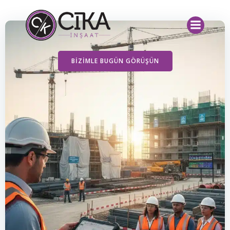
İçeriğe
geç
BIZIMLE BUGÜN GÖRÜŞÜN