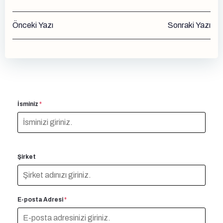
Yazı
Yazı
Önceki Yazı
Sonraki Yazı
gezinmesi
gezinmesi
İsminiz
*
Şirket
E-posta Adresi
*