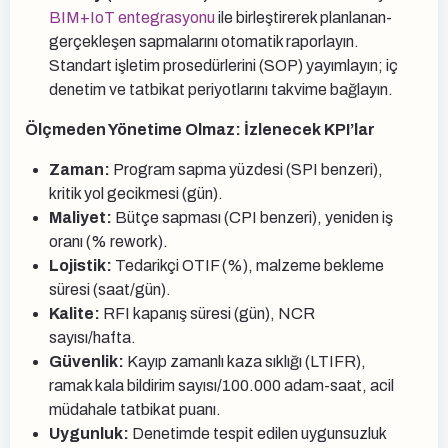
BIM+IoT entegrasyonu
ile birleştirerek planlanan-
gerçekleşen sapmalarını otomatik raporlayın.
Standart işletim prosedürlerini (SOP) yayımlayın; iç
denetim ve tatbikat periyotlarını takvime bağlayın.
Ölçmeden Yönetime Olmaz: İzlenecek KPI’lar
Zaman:
Program sapma yüzdesi (SPI benzeri),
kritik yol gecikmesi (gün).
Maliyet:
Bütçe sapması (CPI benzeri), yeniden iş
oranı (% rework).
Lojistik:
Tedarikçi OTIF (%), malzeme bekleme
süresi (saat/gün).
Kalite:
RFI kapanış süresi (gün), NCR
sayısı/hafta.
Güvenlik:
Kayıp zamanlı kaza sıklığı (LTIFR),
ramak kala bildirim sayısı/100.000 adam-saat, acil
müdahale tatbikat puanı.
Uygunluk:
Denetimde tespit edilen uygunsuzluk