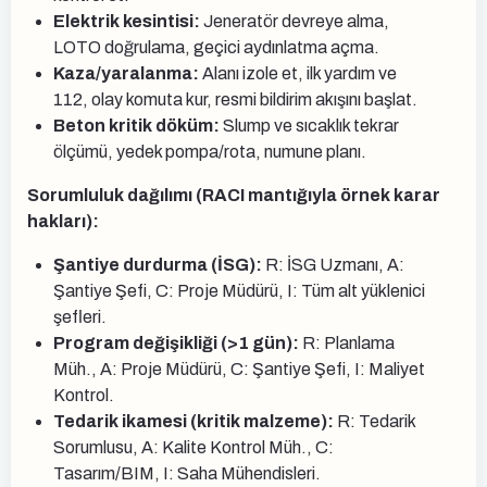
Elektrik kesintisi:
Jeneratör devreye alma,
LOTO doğrulama, geçici aydınlatma açma.
Kaza/yaralanma:
Alanı izole et, ilk yardım ve
112, olay komuta kur, resmi bildirim akışını başlat.
Beton kritik döküm:
Slump ve sıcaklık tekrar
ölçümü, yedek pompa/rota, numune planı.
Sorumluluk dağılımı (RACI mantığıyla örnek karar
hakları):
Şantiye durdurma (İSG):
R: İSG Uzmanı, A:
Şantiye Şefi, C: Proje Müdürü, I: Tüm alt yüklenici
şefleri.
Program değişikliği (>1 gün):
R: Planlama
Müh., A: Proje Müdürü, C: Şantiye Şefi, I: Maliyet
Kontrol.
Tedarik ikamesi (kritik malzeme):
R: Tedarik
Sorumlusu, A: Kalite Kontrol Müh., C:
Tasarım/BIM, I: Saha Mühendisleri.