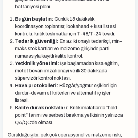
battaniyesi planı.
Bugün başlatın:
Günlük 15 dakikalık
koordinasyon toplantısı; lookahead + kısıt listesi
kontrolü; kritik teslimatlar için T-48/T-24 teyidi.
Tedarik güvenliği:
En az iki onaylı tedarikçi, min–
maks stok kartları ve malzeme girişinde parti
numarasıyla kayıtlı kalite kontrol.
Yetkinlik yönetimi:
İşe başlamadan kısa eğitim,
metot beyanı imzalı onayı ve ilk 30 dakikada
süpervizör kontrol noktası.
Hava protokolleri:
Rüzgâr/yağmur eşikleri için
durdur–devam et kriterleri ve alternatif iç işler
listesi.
Kalite durak noktaları:
Kritik imalatlarda “hold
point” tanımı ve serbest bırakma yetkisinin yalnızca
QA/QC’de olması.
Görüldüğü gibi, pek çok operasyonel ve malzeme riski,