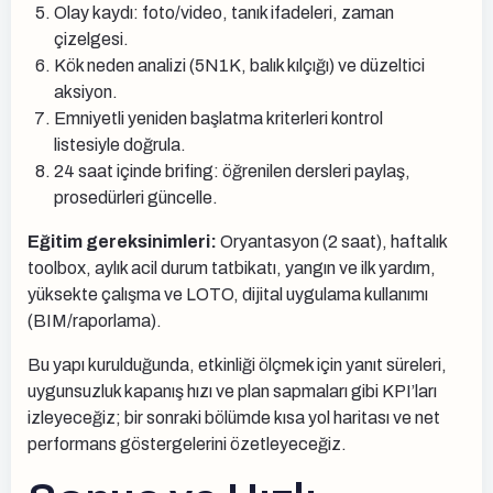
Olay kaydı: foto/video, tanık ifadeleri, zaman
çizelgesi.
Kök neden analizi (5N1K, balık kılçığı) ve düzeltici
aksiyon.
Emniyetli yeniden başlatma kriterleri kontrol
listesiyle doğrula.
24 saat içinde brifing: öğrenilen dersleri paylaş,
prosedürleri güncelle.
Eğitim gereksinimleri:
Oryantasyon (2 saat), haftalık
toolbox, aylık acil durum tatbikatı, yangın ve ilk yardım,
yüksekte çalışma ve LOTO, dijital uygulama kullanımı
(BIM/raporlama).
Bu yapı kurulduğunda, etkinliği ölçmek için yanıt süreleri,
uygunsuzluk kapanış hızı ve plan sapmaları gibi KPI’ları
izleyeceğiz; bir sonraki bölümde kısa yol haritası ve net
performans göstergelerini özetleyeceğiz.