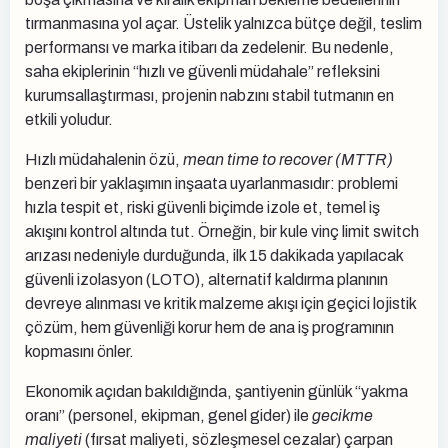
tırmanmasına yol açar. Üstelik yalnızca bütçe değil, teslim
performansı ve marka itibarı da zedelenir. Bu nedenle,
saha ekiplerinin “hızlı ve güvenli müdahale” refleksini
kurumsallaştırması, projenin nabzını stabil tutmanın en
etkili yoludur.
Hızlı müdahalenin özü,
mean time to recover (MTTR)
benzeri bir yaklaşımın inşaata uyarlanmasıdır: problemi
hızla tespit et, riski güvenli biçimde izole et, temel iş
akışını kontrol altında tut. Örneğin, bir kule vinç limit switch
arızası nedeniyle durduğunda, ilk 15 dakikada yapılacak
güvenli izolasyon (LOTO), alternatif kaldırma planının
devreye alınması ve kritik malzeme akışı için geçici lojistik
çözüm, hem güvenliği korur hem de ana iş programının
kopmasını önler.
Ekonomik açıdan bakıldığında, şantiyenin günlük “yakma
oranı” (personel, ekipman, genel gider) ile
gecikme
maliyeti
(fırsat maliyeti, sözleşmesel cezalar) çarpan