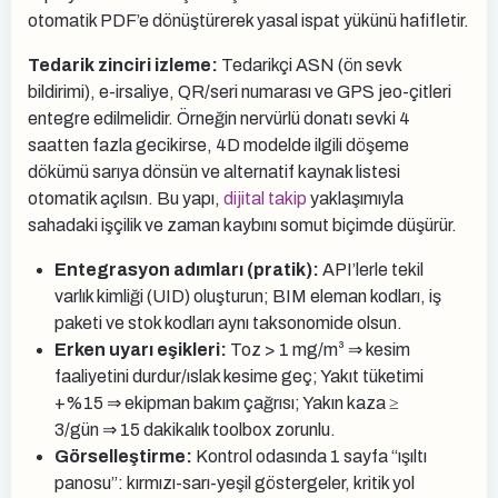
otomatik PDF’e dönüştürerek yasal ispat yükünü hafifletir.
Tedarik zinciri izleme:
Tedarikçi ASN (ön sevk
bildirimi), e-irsaliye, QR/seri numarası ve GPS jeo-çitleri
entegre edilmelidir. Örneğin nervürlü donatı sevki 4
saatten fazla gecikirse, 4D modelde ilgili döşeme
dökümü sarıya dönsün ve alternatif kaynak listesi
otomatik açılsın. Bu yapı,
dijital takip
yaklaşımıyla
sahadaki işçilik ve zaman kaybını somut biçimde düşürür.
Entegrasyon adımları (pratik):
API’lerle tekil
varlık kimliği (UID) oluşturun; BIM eleman kodları, iş
paketi ve stok kodları aynı taksonomide olsun.
Erken uyarı eşikleri:
Toz > 1 mg/m³ ⇒ kesim
faaliyetini durdur/ıslak kesime geç; Yakıt tüketimi
+%15 ⇒ ekipman bakım çağrısı; Yakın kaza ≥
3/gün ⇒ 15 dakikalık toolbox zorunlu.
Görselleştirme:
Kontrol odasında 1 sayfa “ışıltı
panosu”: kırmızı-sarı-yeşil göstergeler, kritik yol