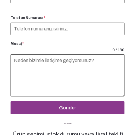
Telefon Numarası
*
Mesaj
*
0 / 180
Gönder
Bizimle İletişime Geçin
Ürün seçimi, stok durumu veya fiyat teklifi