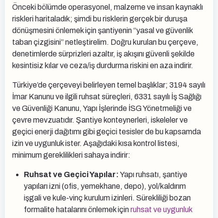
Önceki bölümde operasyonel, malzeme ve insan kaynaklı
riskleri haritaladık; şimdi bu risklerin gerçek bir duruşa
dönüşmesini önlemek için şantiyenin “yasal ve güvenlik
taban çizgisini” netleştirelim. Doğru kurulan bu çerçeve,
denetimlerde sürprizleri azaltır, iş akışını güvenli şekilde
kesintisiz kılar ve ceza/iş durdurma riskini en aza indirir.
Türkiye’de çerçeveyi belirleyen temel başlıklar; 3194 sayılı
İmar Kanunu ve ilgili ruhsat süreçleri, 6331 sayılı İş Sağlığı
ve Güvenliği Kanunu, Yapı İşlerinde İSG Yönetmeliği ve
çevre mevzuatıdır. Şantiye konteynerleri, iskeleler ve
geçici enerji dağıtımı gibi geçici tesisler de bu kapsamda
izin ve uygunluk ister. Aşağıdaki kısa kontrol listesi,
minimum gereklilikleri sahaya indirir:
Ruhsat ve Geçici Yapılar:
Yapı ruhsatı, şantiye
yapıları izni (ofis, yemekhane, depo), yol/kaldırım
işgali ve kule-vinç kurulum izinleri. Sürekliliği bozan
formalite hatalarını önlemek için
ruhsat ve uygunluk