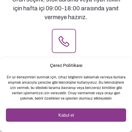
için hafta içi 09:00-18:00 arasında yanıt
vermeye hazırız.
Telefon Numaramız:
Çerez Politikası
+90 (312) 461 0 461
En iyi deneyimleri sunmak için, cihaz bilgilerini saklamak ve/veya bunlara
erişmek amacıyla çerezler gibi teknolojiler kullanıyoruz. Bu teknolojilere
izin vermek, bu sitedeki tarama davranışı veya benzersiz kimlikler gibi
verileri işlememize izin verecektir. Onay vermemek veya onayı geri
çekmek, belirli özellikleri ve işlevleri olumsuz etkileyebilir.
E-posta Adresimiz:
Kabul et
info@cika.com.tr