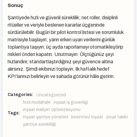
Sonuç
Şantiyede hızlı ve güvenli süreklilik; net roller, disiplinli
ritüeller ve veriyle beslenen kararlar üçgeninde
sürdürülebilir. Bugün bir pilot kontrol listesi ve sorumluluk
matrisiyle başlayın; yarın erken uyarı verilerini günlük
toplantıya taşıyın; üç ayda raporlamayı otomatikleştirip
riskleri önden kapatın. Unutmayın: Ölçtüğünüz şeyi
hızlandırır, standartlaştırdığınız şeyi güvence altına
alırsınız. Şimdi ekibinizi toplayın, ilk haftalık hedef
KPI’larınızı belirleyin ve sahada görünür hâle getirin.
Categories:
Uncategorized
hızlı müdahale
inşaat iş güvenliği
inşaat maliyet optimizasyonu
Tags:
inşaat şantiye yönetimi
kesintisiz inşaat
proje takibi
şantiye sürekliliği