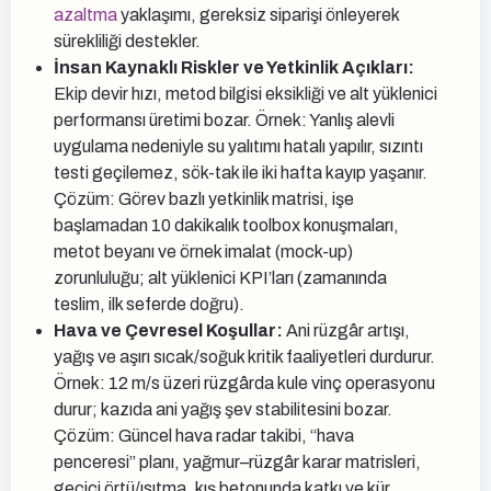
azaltma
yaklaşımı, gereksiz siparişi önleyerek
sürekliliği destekler.
İnsan Kaynaklı Riskler ve Yetkinlik Açıkları:
Ekip devir hızı, metod bilgisi eksikliği ve alt yüklenici
performansı üretimi bozar. Örnek: Yanlış alevli
uygulama nedeniyle su yalıtımı hatalı yapılır, sızıntı
testi geçilemez, sök-tak ile iki hafta kayıp yaşanır.
Çözüm: Görev bazlı yetkinlik matrisi, işe
başlamadan 10 dakikalık toolbox konuşmaları,
metot beyanı ve örnek imalat (mock-up)
zorunluluğu; alt yüklenici KPI’ları (zamanında
teslim, ilk seferde doğru).
Hava ve Çevresel Koşullar:
Ani rüzgâr artışı,
yağış ve aşırı sıcak/soğuk kritik faaliyetleri durdurur.
Örnek: 12 m/s üzeri rüzgârda kule vinç operasyonu
durur; kazıda ani yağış şev stabilitesini bozar.
Çözüm: Güncel hava radar takibi, “hava
penceresi” planı, yağmur–rüzgâr karar matrisleri,
geçici örtü/ısıtma, kış betonunda katkı ve kür