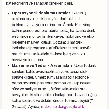
kategorilerini ve sahadan örnekleri içerir.
Operasyonel Planlama Hataları:
Yanlış iş
sıralaması ve eksik kısıt yönetimi, ekipleri
beklemeye ve yeniden işe iter. Örnek: Kule vinç
bakım penceresi, prefabrik montaj haftasına denk
getirilince montaj bir gün kayar, mobil vinç ve ekip
bekleme maliyeti oluşur. Çözüm: 3 haftalık
lookahead program + günlük kısıt listesi; arayüz
matrisi (mekanik–elektrik–ince işler) ve %20
hava/izin tamponu.
Malzeme ve Tedarik Aksamaları:
Uzun tedarik
süreleri, kalite uyuşmazlıkları ve yetersiz stok
sahayı kilitler. Örnek: Kimyasal katkı gecikince
beton dökümü iptal edilir, pompa ve kalıp bekler,
süre ve maliyet artar. Çözüm: Min–maks stok
seviyeleri, iki alternatif tedarikçi, parti bazında giriş
kalite kontrolü ve döküm öncesi teslimat teyidi (T-
24 saat). Ayrıca,
malzeme döngüsüyle atık