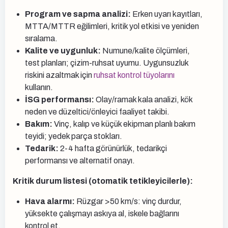
Program ve sapma analizi:
Erken uyarı kayıtları,
MTTA/MTTR eğilimleri, kritik yol etkisi ve yeniden
sıralama.
Kalite ve uygunluk:
Numune/kalite ölçümleri,
test planları; çizim-ruhsat uyumu. Uygunsuzluk
riskini azaltmak için
ruhsat kontrol tüyolarını
kullanın.
İSG performansı:
Olay/ramak kala analizi, kök
neden ve düzeltici/önleyici faaliyet takibi.
Bakım:
Vinç, kalıp ve küçük ekipman planlı bakım
teyidi; yedek parça stokları.
Tedarik:
2-4 hafta görünürlük, tedarikçi
performansı ve alternatif onayı.
Kritik durum listesi (otomatik tetikleyicilerle):
Hava alarmı:
Rüzgar >50 km/s: vinç durdur,
yüksekte çalışmayı askıya al, iskele bağlarını
kontrol et.