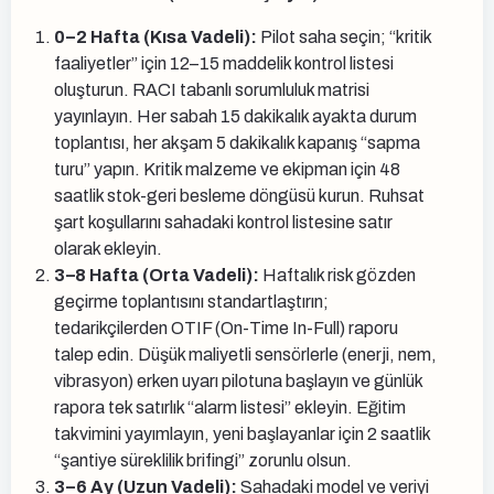
0–2 Hafta (Kısa Vadeli):
Pilot saha seçin; “kritik
faaliyetler” için 12–15 maddelik kontrol listesi
oluşturun. RACI tabanlı sorumluluk matrisi
yayınlayın. Her sabah 15 dakikalık ayakta durum
toplantısı, her akşam 5 dakikalık kapanış “sapma
turu” yapın. Kritik malzeme ve ekipman için 48
saatlik stok-geri besleme döngüsü kurun. Ruhsat
şart koşullarını sahadaki kontrol listesine satır
olarak ekleyin.
3–8 Hafta (Orta Vadeli):
Haftalık risk gözden
geçirme toplantısını standartlaştırın;
tedarikçilerden OTIF (On-Time In-Full) raporu
talep edin. Düşük maliyetli sensörlerle (enerji, nem,
vibrasyon) erken uyarı pilotuna başlayın ve günlük
rapora tek satırlık “alarm listesi” ekleyin. Eğitim
takvimini yayımlayın, yeni başlayanlar için 2 saatlik
“şantiye süreklilik brifingi” zorunlu olsun.
3–6 Ay (Uzun Vadeli):
Sahadaki model ve veriyi