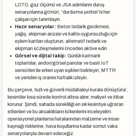
LOTO, gaz ölçümü ve JSA adımlarını duruş
senaryolarına gömün; “durdurma yetkisi”ni her
çalışan için tanımlayın.
Hazır senaryolar:
Beton tedarik gecikmesi,
yağış, ekipman arızası ve kalite uygunsuzluğu için
eylem kartları oluşturun; alternatif tedarik ve
ekipman sözleşmelerini önceden aktive edin.
Görsel ve dijital takip:
Günlük katmanlı
toplantılar, andon/görsel panolar ve basit IoT
sensörleri ile erken uyarı eşikleri belirleyin; MTTR
ve yeniden iş oranını haftalık izleyin.
Bu çerçeve, hızlı ve güvenli müdahaleyi kurala dönüştürür;
kesintiler kısa sürede kontrol altına alınır, maliyet ve itibar
korunur. Şimdi, sahada sürekliliği en sık kesintiye uğratan
etkenleri ve bu aksaklıkların kökenlerini inceleyelim:
operasyonel planlama hatalarından malzeme ve insan
kaynağı risklerine, hava koşullarına kadar somut vaka
senaryolarıyla devam edeceğiz.