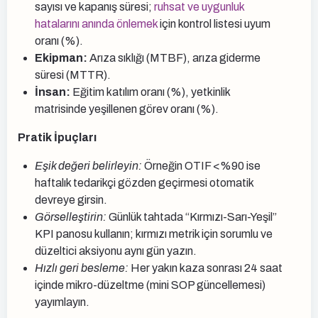
sayısı ve kapanış süresi;
ruhsat ve uygunluk
hatalarını anında önlemek
için kontrol listesi uyum
oranı (%).
Ekipman:
Arıza sıklığı (MTBF), arıza giderme
süresi (MTTR).
İnsan:
Eğitim katılım oranı (%), yetkinlik
matrisinde yeşillenen görev oranı (%).
Pratik İpuçları
Eşik değeri belirleyin:
Örneğin OTIF <%90 ise
haftalık tedarikçi gözden geçirmesi otomatik
devreye girsin.
Görselleştirin:
Günlük tahtada “Kırmızı-Sarı-Yeşil”
KPI panosu kullanın; kırmızı metrik için sorumlu ve
düzeltici aksiyonu aynı gün yazın.
Hızlı geri besleme:
Her yakın kaza sonrası 24 saat
içinde mikro-düzeltme (mini SOP güncellemesi)
yayımlayın.