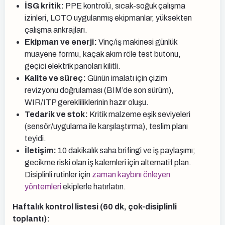
İSG kritik:
PPE kontrolü, sıcak-soğuk çalışma
izinleri, LOTO uygulanmış ekipmanlar, yüksekten
çalışma ankrajları.
Ekipman ve enerji:
Vinç/iş makinesi günlük
muayene formu, kaçak akım röle test butonu,
geçici elektrik panoları kilitli.
Kalite ve süreç:
Günün imalatı için çizim
revizyonu doğrulaması (BIM’de son sürüm),
WIR/ITP gerekliliklerinin hazır oluşu.
Tedarik ve stok:
Kritik malzeme eşik seviyeleri
(sensör/uygulama ile karşılaştırma), teslim planı
teyidi.
İletişim:
10 dakikalık saha brifingi ve iş paylaşımı;
gecikme riski olan iş kalemleri için alternatif plan.
Disiplinli rutinler için
zaman kaybını önleyen
yöntemleri
ekiplerle hatırlatın.
Haftalık kontrol listesi (60 dk, çok-disiplinli
toplantı):