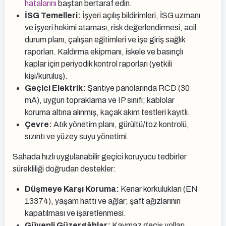
hatalarını
baştan bertaraf edin.
İSG Temelleri:
İşyeri açılış bildirimleri, İSG uzmanı
ve işyeri hekimi ataması, risk değerlendirmesi, acil
durum planı, çalışan eğitimleri ve işe giriş sağlık
raporları. Kaldırma ekipmanı, iskele ve basınçlı
kaplar için periyodik kontrol raporları (yetkili
kişi/kuruluş).
Geçici Elektrik:
Şantiye panolarında RCD (30
mA), uygun topraklama ve IP sınıfı; kablolar
koruma altına alınmış, kaçak akım testleri kayıtlı.
Çevre:
Atık yönetim planı, gürültü/toz kontrolü,
sızıntı ve yüzey suyu yönetimi.
Sahada hızlı uygulanabilir geçici koruyucu tedbirler
sürekliliği doğrudan destekler:
Düşmeye Karşı Koruma:
Kenar korkulukları (EN
13374), yaşam hattı ve ağlar; şaft ağızlarının
kapatılması ve işaretlenmesi.
Güvenli Güzergâhlar:
Kaymaz geçiş yolları,