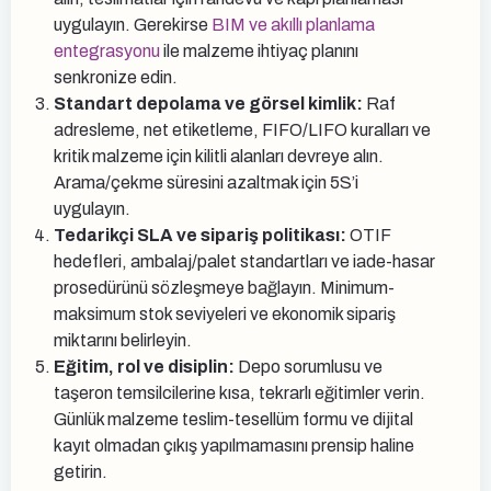
uygulayın. Gerekirse
BIM ve akıllı planlama
entegrasyonu
ile malzeme ihtiyaç planını
senkronize edin.
Standart depolama ve görsel kimlik:
Raf
adresleme, net etiketleme, FIFO/LIFO kuralları ve
kritik malzeme için kilitli alanları devreye alın.
Arama/çekme süresini azaltmak için 5S’i
uygulayın.
Tedarikçi SLA ve sipariş politikası:
OTIF
hedefleri, ambalaj/palet standartları ve iade-hasar
prosedürünü sözleşmeye bağlayın. Minimum-
maksimum stok seviyeleri ve ekonomik sipariş
miktarını belirleyin.
Eğitim, rol ve disiplin:
Depo sorumlusu ve
taşeron temsilcilerine kısa, tekrarlı eğitimler verin.
Günlük malzeme teslim-tesellüm formu ve dijital
kayıt olmadan çıkış yapılmamasını prensip haline
getirin.