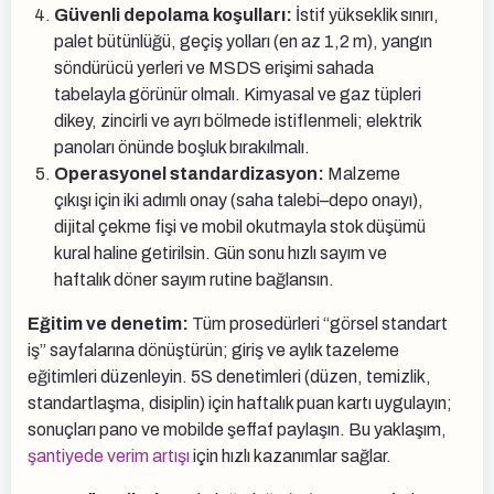
Güvenli depolama koşulları:
İstif yükseklik sınırı,
palet bütünlüğü, geçiş yolları (en az 1,2 m), yangın
söndürücü yerleri ve MSDS erişimi sahada
tabelayla görünür olmalı. Kimyasal ve gaz tüpleri
dikey, zincirli ve ayrı bölmede istiflenmeli; elektrik
panoları önünde boşluk bırakılmalı.
Operasyonel standardizasyon:
Malzeme
çıkışı için iki adımlı onay (saha talebi–depo onayı),
dijital çekme fişi ve mobil okutmayla stok düşümü
kural haline getirilsin. Gün sonu hızlı sayım ve
haftalık döner sayım rutine bağlansın.
Eğitim ve denetim:
Tüm prosedürleri “görsel standart
iş” sayfalarına dönüştürün; giriş ve aylık tazeleme
eğitimleri düzenleyin. 5S denetimleri (düzen, temizlik,
standartlaşma, disiplin) için haftalık puan kartı uygulayın;
sonuçları pano ve mobilde şeffaf paylaşın. Bu yaklaşım,
şantiyede verim artışı
için hızlı kazanımlar sağlar.