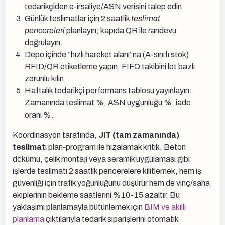
tedarikçiden e-irsaliye/ASN verisini talep edin.
Günlük teslimatlar için 2 saatlik
teslimat
pencereleri
planlayın; kapıda QR ile randevu
doğrulayın.
Depo içinde “hızlı hareket alanı”na (A-sınıfı stok)
RFID/QR etiketleme yapın; FIFO takibini lot bazlı
zorunlu kılın.
Haftalık tedarikçi performans tablosu yayınlayın:
Zamanında teslimat %, ASN uygunluğu %, iade
oranı %.
Koordinasyon tarafında,
JIT (tam zamanında)
teslimat
ı plan-program ile hizalamak kritik. Beton
dökümü, çelik montajı veya seramik uygulaması gibi
işlerde teslimatı 2 saatlik pencerelere kilitlemek, hem iş
güvenliği için trafik yoğunluğunu düşürür hem de vinç/saha
ekiplerinin bekleme saatlerini %10-15 azaltır. Bu
yaklaşımı planlamayla bütünlemek için
BIM ve akıllı
planlama
çıktılarıyla tedarik siparişlerini otomatik