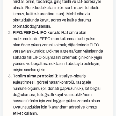
miktar, birim, tedarikçi, giriş tarihi ve raf-adresi yer
almalı. Renk kodu kullanın (ör. sarf: mavi, tehlikeli:
kırmızı, kalite-karantina: sarı). Mobil cihazla
okutulduğunda kayıt, adres ve kalite durumu
otomatik doğrulansın.
FIFO/FEFO–LIFO kuralı:
Raf ömrü olan
malzemelerde FEFO (son kullanma tarihi yakın
olan önce çıkar) zorunlu olmalı; diğerlerinde FIFO
varsayılan kuraldır. Dökme agrega/kum yığınlarında
sahada fiili LIFO oluşmasını önlemek için konik yığın
yönünü ve boşaltma noktasını tabelayla belirleyin,
erişim sınırları çizin.
Teslim alma protokolü:
İrsaliye–sipariş
eşleştirmesi, görsel hasar kontrolü, rastgele
numune ölçümü (ör. donatı çap/uzunluk), lot bilgisi
doğrulaması, fotoğraflı kayıt ve sıcaklık/nem
hassas ürünler için veri logger çıktısı zorunlu olsun.
Uygunsuzluklar için “karantina” adresi ve kırmızı
etiket kullanın.