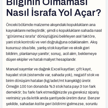
Bilginin Olmaması
Nasıl İsrafa Yol Açar?
Önceki bölümde malzeme akışındaki kopuklukların ana
kaynaklarını netleştirdik; şimdi o kopuklukların sahada nasıl
“görünmez israfa” dönüştüğünü belirleyen asıl faktöre,
yani stok kontrolü ve veri doğruluğuna odaklanalım. Akış
kusursuz olsa bile, yanlış stok kayıtları ve eksik geri
bildirim, planlamayı yanıltır; sonuç, acil alım, beklemeye
düşen ekipler ve hatalı maliyet hesaplarıdır.
Manuel sayımlar ve dağınık Excel kayıtları; çift kayıt,
hayalet stok (sistemde var, sahada yok), negatif stok ve
birim dönüşüm hataları (kg/adet/mt karışıklığı) üretir.
Örneğin 100 ton donatıda %3 stok hata payı 3 ton fark
demektir; bu farkı fark etmediğinizde ya gereksiz sipariş
verirsiniz ya da kritik anda şantiyede üretim durur. Benzer
şekilde, sahadan
kalite geri bildirimi
gelmezse, sorunlu