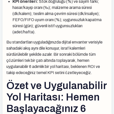
KPI önerileri:
Stok doğruluğu (%) ve sayım farkı;
hasar/kayıp oranı (‰); malzeme arama süresi
(dk/kalem); teslim alma çevrim süresi (dk/irsaliye);
FEFO/FIFO uyum oranı (%); uygunsuzluk kapatma
süresi (gün); güvenli istif uygunsuzlukları
(adet/hafta).
Bu standartları uyguladığınızda dijital envanter verisiyle
sahadaki akış aynı dile konuşur, israf kalemleri
sürdürülebilir şekilde azalır. Bir sonraki bölümde tüm
çözümleri tek bir çatı altında toplayarak, hemen
uygulanabilir 6 adımlık bir yol haritası, beklenen ROI ve
takip edeceğiniz temel KPI setini özetleyeceğiz.
Özet ve Uygulanabilir
Yol Haritası: Hemen
Başlayacağınız 6