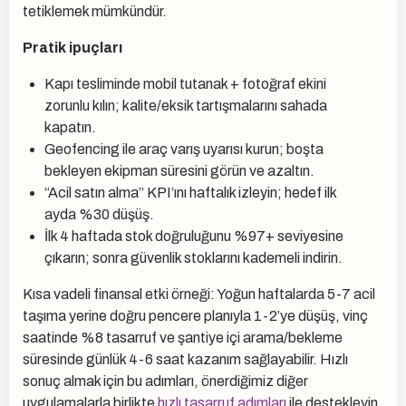
tetiklemek mümkündür.
Pratik ipuçları
Kapı tesliminde mobil tutanak + fotoğraf ekini
zorunlu kılın; kalite/eksik tartışmalarını sahada
kapatın.
Geofencing ile araç varış uyarısı kurun; boşta
bekleyen ekipman süresini görün ve azaltın.
“Acil satın alma” KPI’ını haftalık izleyin; hedef ilk
ayda %30 düşüş.
İlk 4 haftada stok doğruluğunu %97+ seviyesine
çıkarın; sonra güvenlik stoklarını kademeli indirin.
Kısa vadeli finansal etki örneği: Yoğun haftalarda 5-7 acil
taşıma yerine doğru pencere planıyla 1-2’ye düşüş, vinç
saatinde %8 tasarruf ve şantiye içi arama/bekleme
süresinde günlük 4-6 saat kazanım sağlayabilir. Hızlı
sonuç almak için bu adımları, önerdiğimiz diğer
uygulamalarla birlikte
hızlı tasarruf adımları
ile destekleyin.