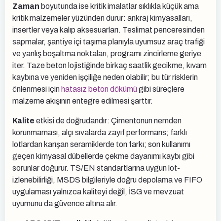
Zaman
boyutunda ise kritik imalatlar sıklıkla küçük ama
kritik malzemeler yüzünden durur: ankraj kimyasalları,
insertler veya kalıp aksesuarları. Teslimat penceresinden
sapmalar, şantiye içi taşıma planıyla uyumsuz araç trafiği
ve yanlış boşaltma noktaları, programı zincirleme geriye
iter. Taze beton lojistiğinde birkaç saatlik gecikme, kıvam
kaybına ve yeniden işçiliğe neden olabilir; bu tür risklerin
önlenmesi için
hatasız beton dökümü
gibi süreçlere
malzeme akışının entegre edilmesi şarttır.
Kalite
etkisi de doğrudandır: Çimentonun nemden
korunmaması, alçı sıvalarda zayıf performans; farklı
lotlardan karışan seramiklerde ton farkı; son kullanımı
geçen kimyasal dübellerde çekme dayanımı kaybı gibi
sorunlar doğurur. TS/EN standartlarına uygun lot-
izlenebilirliği, MSDS bilgileriyle doğru depolama ve FIFO
uygulaması yalnızca kaliteyi değil, İSG ve mevzuat
uyumunu da güvence altına alır.