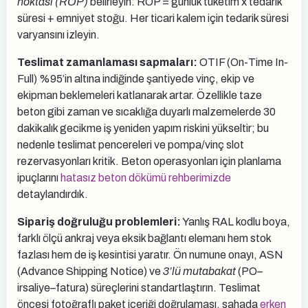
noktası (ROP)
belirleyin: ROP = günlük tüketim x tedarik
süresi + emniyet stoğu. Her ticari kalem için tedarik süresi
varyansını izleyin.
Teslimat zamanlaması sapmaları:
OTIF (On-Time In-
Full) %95’in altına indiğinde şantiyede vinç, ekip ve
ekipman beklemeleri katlanarak artar. Özellikle taze
beton gibi zaman ve sıcaklığa duyarlı malzemelerde 30
dakikalık gecikme iş yeniden yapım riskini yükseltir; bu
nedenle teslimat pencereleri ve pompa/vinç slot
rezervasyonları kritik. Beton operasyonları için planlama
ipuçlarını
hatasız beton dökümü rehberimizde
detaylandırdık.
Sipariş doğruluğu problemleri:
Yanlış RAL kodlu boya,
farklı ölçü ankraj veya eksik bağlantı elemanı hem stok
fazlası hem de iş kesintisi yaratır. Ön numune onayı, ASN
(Advance Shipping Notice) ve
3’lü mutabakat
(PO–
irsaliye–fatura) süreçlerini standartlaştırın. Teslimat
öncesi fotoğraflı paket içeriği doğrulaması, sahada
erken