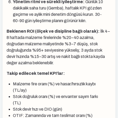
Yönetim ritmi ve sürekli iyileştirme:
Günlük 10
dakikalık saha turu (Gemba), haftalık KPI gözden
geçirme ve aylık mini denetim döngüsü kurun. 30-
60-90 gün iyileştirme planını görünür kılın.
Beklenen ROI (ölçek ve disipline bağlı olarak):
İlk 4–
8 haftada malzeme firelerinde %20–40 azalma,
doğrudan malzeme maliyetinde %3–7 düşüş, stok
doğruluğunda %95+ seviyesine yükseliş; 3 ayda stok
devir hızında %15–30 artış ve nakit bağlı stokta kayda
değer azalma beklenebilir.
Takip edilecek temel KPI’lar:
Malzeme fire oranı (%) ve hasar/hırsızlık kaybı
(TL/ay)
Stok doğruluk oranı (%) ve envanter sayım farkı
(TL)
Stok devir hızı ve DIO (gün)
OTIF: Zamanında ve tam teslimat oranı (%)