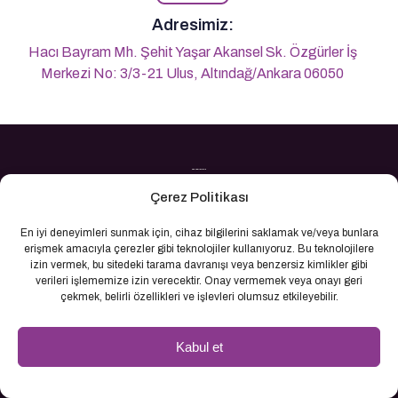
Adresimiz:
Hacı Bayram Mh. Şehit Yaşar Akansel Sk. Özgürler İş
Merkezi No: 3/3-21 Ulus, Altındağ/Ankara 06050
Son Yazılarımız
Çerez Politikası
Banyo ve yapı dünyasındaki en son trendleri,
maliyet düşüren çözümleri ve Creavit, Roca,
En iyi deneyimleri sunmak için, cihaz bilgilerini saklamak ve/veya bunlara
erişmek amacıyla çerezler gibi teknolojiler kullanıyoruz. Bu teknolojilere
NSK ve Lider'in koleksiyonlarındaki yenilikleri
izin vermek, bu sitedeki tarama davranışı veya benzersiz kimlikler gibi
keşfedin. İlham veren içeriklerle projelerinize
verileri işlememize izin verecektir. Onay vermemek veya onayı geri
çekmek, belirli özellikleri ve işlevleri olumsuz etkileyebilir.
değer katın.
Kabul et