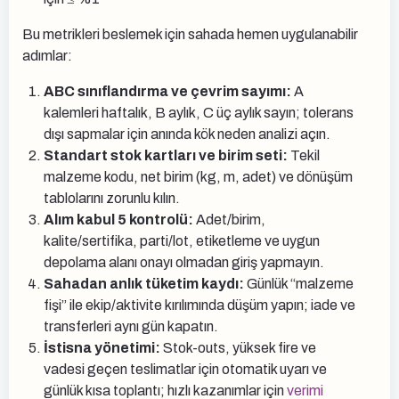
Bu metrikleri beslemek için sahada hemen uygulanabilir
adımlar:
ABC sınıflandırma ve çevrim sayımı:
A
kalemleri haftalık, B aylık, C üç aylık sayın; tolerans
dışı sapmalar için anında kök neden analizi açın.
Standart stok kartları ve birim seti:
Tekil
malzeme kodu, net birim (kg, m, adet) ve dönüşüm
tablolarını zorunlu kılın.
Alım kabul 5 kontrolü:
Adet/birim,
kalite/sertifika, parti/lot, etiketleme ve uygun
depolama alanı onayı olmadan giriş yapmayın.
Sahadan anlık tüketim kaydı:
Günlük “malzeme
fişi” ile ekip/aktivite kırılımında düşüm yapın; iade ve
transferleri aynı gün kapatın.
İstisna yönetimi:
Stok-outs, yüksek fire ve
vadesi geçen teslimatlar için otomatik uyarı ve
günlük kısa toplantı; hızlı kazanımlar için
verimi