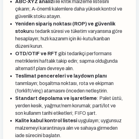
ABC-XYZ analizi
ile kritik malzeme listesini
çıkarın; A-önemli kalemlere daha yüksek kontrol ve
güvenlik stoku atayın.
Yeniden sipariş noktası (ROP) ve güvenlik
stoku
nu tedarik süresi ve tüketim varyansına göre
hesaplayın; hızlı kazanım için iki-kutu/kanban
düzeni kurun.
OTD/OTIF ve RFT
gibi tedarikçi performans
metriklerini haftalık takip edin; sapma olduğunda
alternatif planı devreye alın.
Teslimat pencereleri ve laydown planı
tanımlayın; boşaltma noktası, rota ve ekipman
(forklift/vinç) atamasını önceden netleştirin.
Standart depolama ve işaretleme
: Palet üstü,
yerden kesik, yağmur/nem korumalı; parti/lot ve
son kullanım tarihi etiketleri; FIFO şart.
Kalite kabul kontrol listesi
uygulayın; uygunsuz
malzemeyi karantinaya alın ve sahaya girmeden
iade sürecini başlatın.