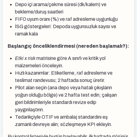
Depo içi arama/çekme süresi (dk/kalem) ve
bekleme/duruş saatleri
FIFO uyum oranı (%) ve raf adresleme uygunluğu
İSG göstergeleri: Depoda uygunsuzluk sayısı ve
ramak kala
Başlangıç önceliklendirmesi (nereden başlamalı?):
Etki x risk
matrisine göre A sınıfı ve kritik yol
malzemeleri önceleyin.
Hızlı kazanımlar: Etiketleme, raf adresleme ve
teslimat randevusu; 2 haftada sonuç üretir.
Pilot alan seçin (ana depo veya hatalı çıkışların
yoğun olduğu bölge) ve 2 hafta test edin; çalışan
geri bildirimleriyle standardı revize edip
yaygınlaştırın.
Tedarikçiyle OTIF ve ambalaj standardını eş
zamanlı devreye alın; sözleşmeye KPI ekleyin.
Bu kontrol listesiyle bugün başlayabilir, ilk haftada görünür