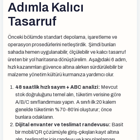
Adımla Kalıcı
Tasarruf
Önceki bölümde standart depolama, işaretleme ve
operasyon prosedürlerini netleştirdik. Şimdi bunları
sahada hemen uygulanabilir, ölçülebilir ve kalıcı tasarruf
üreten bir yol haritasına dönüştürelim. Aşağıdaki 6 adım,
hızlı kazanımları güvence altına alırken sürdürülebilir bir
malzeme yönetim kültürü kurmanıza yardımcı olur.
48 saatlik hızlı sayım + ABC analizi:
Mevcut
stok doğruluğunu temel alın, tüketim verisine göre
A/B/C sınıflandırması yapın. A sınıfı ilk 20 kalem
genelde tüketimin %70-80’ini oluşturur; önce
bunlara odaklanın.
Dijital envanter ve teslimat randevusu:
Basit
bir mobil/QR çözümüyle giriş-çıkışları kayıt altına
alın, teslimatlar için randevu ve kapı planlaması