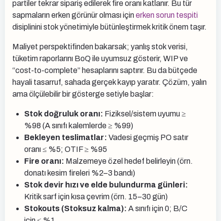
partiler tekrar sipariş edilerek fire oranı katlanır. Bu tür
sapmaların erken görünür olması için
erken sorun tespiti
disiplinini stok yönetimiyle bütünleştirmek kritik önem taşır.
Maliyet perspektifinden bakarsak; yanlış stok verisi,
tüketim raporlarını BoQ ile uyumsuz gösterir, WIP ve
“cost-to-complete” hesaplarını saptırır. Bu da bütçede
hayali tasarruf, sahada gerçek kayıp yaratır. Çözüm, yalın
ama ölçülebilir bir gösterge setiyle başlar:
Stok doğruluk oranı:
Fiziksel/sistem uyumu ≥
%98 (A sınıfı kalemlerde ≥ %99)
Bekleyen teslimatlar:
Vadesi geçmiş PO satır
oranı ≤ %5; OTIF ≥ %95
Fire oranı:
Malzemeye özel hedef belirleyin (örn.
donatı kesim fireleri %2–3 bandı)
Stok devir hızı ve elde bulundurma günleri:
Kritik sarf için kısa çevrim (örn. 15–30 gün)
Stokouts (Stoksuz kalma):
A sınıfı için 0; B/C
için ≤ %1