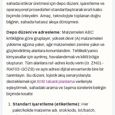
sahada istikrar üretmesi için depo düzeni, işaretleme ve
operasyonel prosedürleri standartlaştırarak israfı kalıcı
biçimde önleyelim. Amaç, teknolojiyle toplanan doğru
bilginin, sahada hatasız akışa dönüşmesi.
Depo düzeni ve adresleme:
Malzemeleri ABC
kritikliğine göre gruplayın; yüksek devir (A) malzemeleri
yükleme ağzına yakın, ağır malzemeleri zemine yakın ve
güçlendirilmiş alanlara konumlandırın. Tehlikeli/yanıcı
kimyasallar için ayrılmış, havalandırmalı ve kilitli bölge
oluşturun. Tüm alanlara raf-adres kodu verin (ör. ZN01-
RAF03-GÖZB) ve aynı adresi dijital envanterde bire bir
tanımlayın. Bu düzeni, lojistik akış senaryolarıyla
desteklemek için
BIM tabanlı planlama
verileriyle
eşleştirmek, sahadaki arama ve taşıma sürelerini belirgin
biçimde kısaltır.
Standart işaretleme (etiketleme):
Her
palet/kolide malzeme adı, stok kodu, lot/batch,