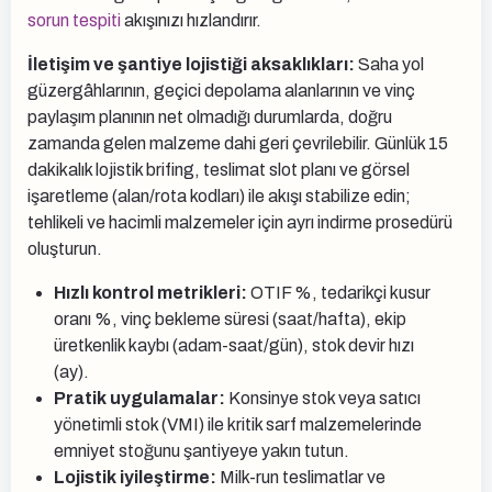
sorun tespiti
akışınızı hızlandırır.
İletişim ve şantiye lojistiği aksaklıkları:
Saha yol
güzergâhlarının, geçici depolama alanlarının ve vinç
paylaşım planının net olmadığı durumlarda, doğru
zamanda gelen malzeme dahi geri çevrilebilir. Günlük 15
dakikalık lojistik brifing, teslimat slot planı ve görsel
işaretleme (alan/rota kodları) ile akışı stabilize edin;
tehlikeli ve hacimli malzemeler için ayrı indirme prosedürü
oluşturun.
Hızlı kontrol metrikleri:
OTIF %, tedarikçi kusur
oranı %, vinç bekleme süresi (saat/hafta), ekip
üretkenlik kaybı (adam-saat/gün), stok devir hızı
(ay).
Pratik uygulamalar:
Konsinye stok veya satıcı
yönetimli stok (VMI) ile kritik sarf malzemelerinde
emniyet stoğunu şantiyeye yakın tutun.
Lojistik iyileştirme:
Milk-run teslimatlar ve