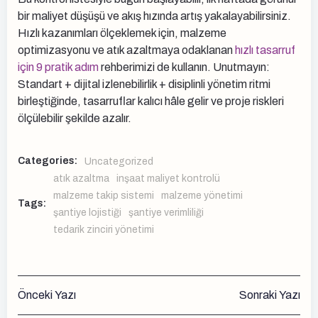
bir maliyet düşüşü ve akış hızında artış yakalayabilirsiniz.
Hızlı kazanımları ölçeklemek için, malzeme
optimizasyonu ve atık azaltmaya odaklanan
hızlı tasarruf
için 9 pratik adım
rehberimizi de kullanın. Unutmayın:
Standart + dijital izlenebilirlik + disiplinli yönetim ritmi
birleştiğinde, tasarruflar kalıcı hâle gelir ve proje riskleri
ölçülebilir şekilde azalır.
Categories:
Uncategorized
atık azaltma
inşaat maliyet kontrolü
malzeme takip sistemi
malzeme yönetimi
Tags:
şantiye lojistiği
şantiye verimliliği
tedarik zinciri yönetimi
Yazı
Yazı
Önceki Yazı
Sonraki Yazı