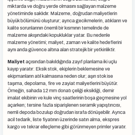
miktarda ve doğru yerde olmasını sağlayan malzeme
yönetiminde saklıdır. Malzeme, doğrudan maliyetlerin
büyük bölümünü oluşturur; ayrıca gecikmelerin, atıkların ve
kalite sorunlarının önemli bir kısmının temelinde de
malzeme akışındaki kopukluklar yatar. Bu nedenle
malzeme yönetimi; maliyet, zaman ve kalite hedeflerini
aynı anda güvence altına alan stratejik bir yetkinliktir.
Maliyet
açısından bakıldığında zayıf planlama iki uçlu
kayıp yaratır: Eksik stok, ekiplerin beklemesine ve
ekipmanların atıl kalmasına neden olur; aşırı stok ise
taşıma, depolama, fire ve zayiat maliyetlerini büyütür.
Örneğin, sahada 12 mm donatı çeliği eksikliği, demir
imalat ekibinin ve kule vinç saatlerinin boşa geçmesine yol
açarken; tersine fazla siparişlenen seramik yapıştırıcısı,
nemli depoda bozulup doğrudan israfa dönüşebilir. Ayrıca
acil tedarik, liste fiyatının üzerinde satın alma, ekspres
kargo ve tekrar elleçleme gibi görünmeyen primler yaratır.