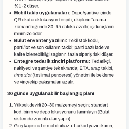
%1-2 düşer.
Mobil takip uygulamaları:
Depo/şantiye içinde
QR okutarak lokasyon tespiti; ekiplerin “arama
zamanı”nı günde 30-45 dakika azaltır, iş duruşlarını
minimize eder.
Bulut envanter yazılımı:
Tekil stok kodu,
parti/lot ve son kullanım takibi; parti bazlı iade ve
kalite izlenebilirliği sağlanır, fazla sipariş riski düşer.
Entegre tedarik zinciri platformu:
Tedarikçi,
nakliyeci ve şantiye tek ekranda; ETA, araç takibi,
time slot
(teslimat penceresi) yönetimi ile bekleme
ve vinç/ekip çakışmaları azalır.
30 günde uygulanabilir başlangıç planı
Yüksek devirli 20-30 malzemeyi seçin; standart
kod, birim ve depo lokasyonunu tanımlayın (Bulut
sistemde zorunlu alan yapın).
Giriş kapısına bir mobil cihaz + barkod yazıcı kurun;