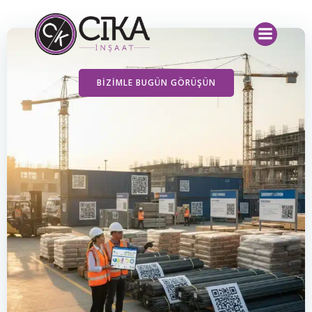
İçeriğe
geç
BIZIMLE BUGÜN GÖRÜŞÜN