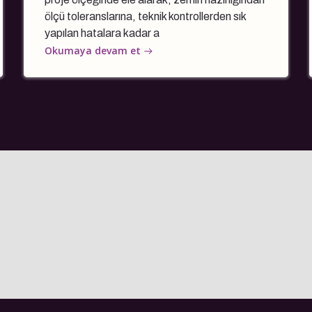
ölçü toleranslarına, teknik kontrollerden sık
yapılan hatalara kadar a
Okumaya devam et