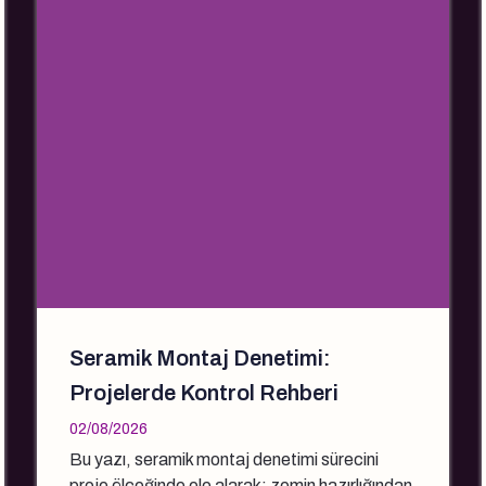
Seramik Montaj Denetimi:
Projelerde Kontrol Rehberi
02/08/2026
Bu yazı, seramik montaj denetimi sürecini
proje ölçeğinde ele alarak; zemin hazırlığından