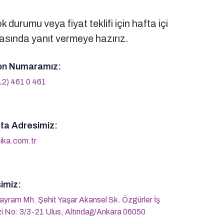
 durumu veya fiyat teklifi için hafta içi
sında yanıt vermeye hazırız.
on Numaramız:
12) 461 0 461
ta Adresimiz:
ika.com.tr
imiz:
ayram Mh. Şehit Yaşar Akansel Sk. Özgürler İş
i No: 3/3-21 Ulus, Altındağ/Ankara 06050