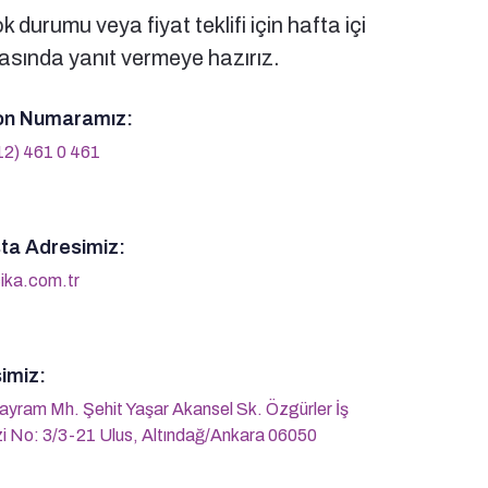
 durumu veya fiyat teklifi için hafta içi
sında yanıt vermeye hazırız.
on Numaramız:
12) 461 0 461
ta Adresimiz:
ika.com.tr
imiz:
ayram Mh. Şehit Yaşar Akansel Sk. Özgürler İş
i No: 3/3-21 Ulus, Altındağ/Ankara 06050