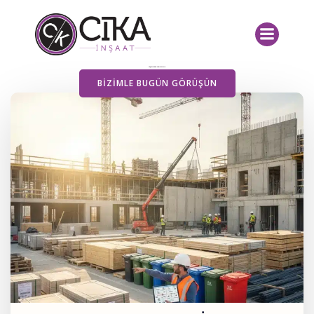
İçeriğe
geç
Yayımlanan Yazılarımız
BIZIMLE BUGÜN GÖRÜŞÜN