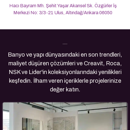
Hacı Bayram Mh. Şehit Yaşar Akansel Sk. Özgürler İş
Merkezi No: 3/3-21 Ulus, Altındağ/Ankara 06050
Son Yazılarımız
Banyo ve yapı dünyasındaki en son trendleri,
maliyet düşüren çözümleri ve Creavit, Roca,
NSK ve Lider'in koleksiyonlarındaki yenilikleri
keşfedin. İlham veren içeriklerle projelerinize
değer katın.