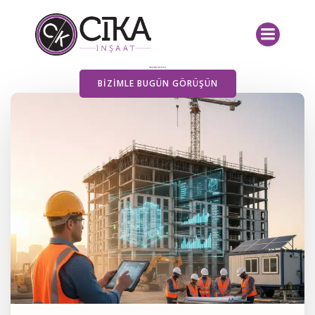
İçeriğe
geç
Yayımlanan Yazılarımız
BIZIMLE BUGÜN GÖRÜŞÜN