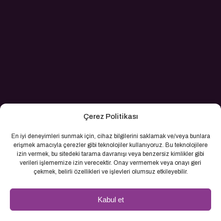
Çerez Politikası
En iyi deneyimleri sunmak için, cihaz bilgilerini saklamak ve/veya bunlara
erişmek amacıyla çerezler gibi teknolojiler kullanıyoruz. Bu teknolojilere
izin vermek, bu sitedeki tarama davranışı veya benzersiz kimlikler gibi
verileri işlememize izin verecektir. Onay vermemek veya onayı geri
çekmek, belirli özellikleri ve işlevleri olumsuz etkileyebilir.
Kabul et
© 2026 Cika İnşaat. Tüm Hakları Saklıdır.