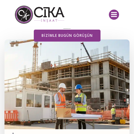
İçeriğe
geç
Yayımlanan Yazılarımız
BIZIMLE BUGÜN GÖRÜŞÜN