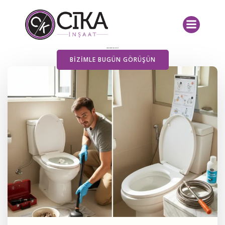
İçeriğe
geç
Yayımlanan Yazılarımız
BIZIMLE BUGÜN GÖRÜŞÜN