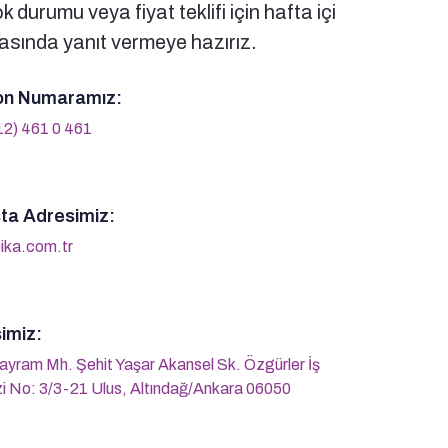
 durumu veya fiyat teklifi için hafta içi
sında yanıt vermeye hazırız.
on Numaramız:
12) 461 0 461
ta Adresimiz:
ika.com.tr
imiz:
ayram Mh. Şehit Yaşar Akansel Sk. Özgürler İş
i No: 3/3-21 Ulus, Altındağ/Ankara 06050