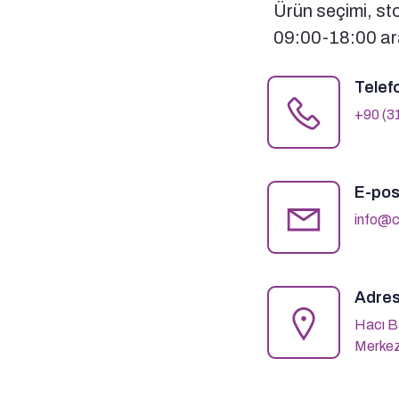
Ürün seçimi, stok
09:00-18:00 ara
Telef
+90 (3
E-pos
info@c
Adres
Hacı B
Merkez