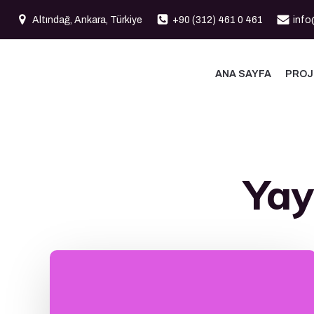
İçeriğe
Altındağ, Ankara, Türkiye
+90 (312) 461 0 461
info
geç
ANA SAYFA
PROJ
Yay