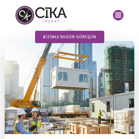
İçeriğe
geç
Yayımlanan Yazılarımız
BIZIMLE BUGÜN GÖRÜŞÜN