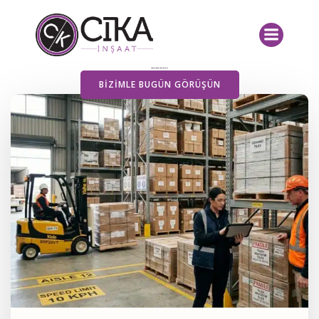
İçeriğe
geç
Yayımlanan Yazılarımız
BIZIMLE BUGÜN GÖRÜŞÜN