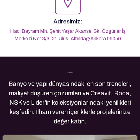
Adresimiz:
Hacı Bayram Mh. Şehit Yaşar Akansel Sk. Özgürler İş
Merkezi No: 3/3-21 Ulus, Altındağ/Ankara 06050
Son Yazılarımız
Banyo ve yapı dünyasındaki en son trendleri,
maliyet düşüren çözümleri ve Creavit, Roca,
NSK ve Lider'in koleksiyonlarındaki yenilikleri
keşfedin. İlham veren içeriklerle projelerinize
değer katın.