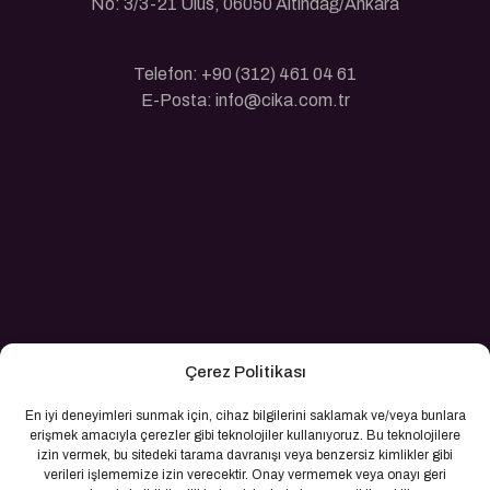
No: 3/3-21 Ulus, 06050 Altındağ/Ankara
Telefon: +90 (312) 461 04 61
E-Posta: info@cika.com.tr
Çerez Politikası
En iyi deneyimleri sunmak için, cihaz bilgilerini saklamak ve/veya bunlara
erişmek amacıyla çerezler gibi teknolojiler kullanıyoruz. Bu teknolojilere
izin vermek, bu sitedeki tarama davranışı veya benzersiz kimlikler gibi
verileri işlememize izin verecektir. Onay vermemek veya onayı geri