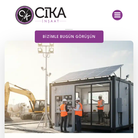
İçeriğe
geç
Yayımlanan Yazılarımız
BIZIMLE BUGÜN GÖRÜŞÜN