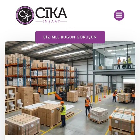
İçeriğe
geç
Yayımlanan Yazılarımız
BIZIMLE BUGÜN GÖRÜŞÜN