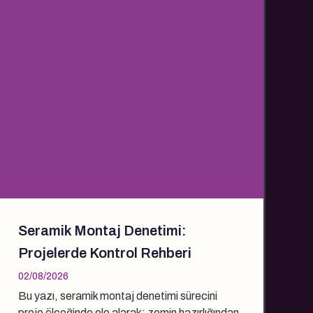
Seramik Montaj Denetimi:
Projelerde Kontrol Rehberi
02/08/2026
Bu yazı, seramik montaj denetimi sürecini
proje ölçeğinde ele alarak; zemin hazırlığından