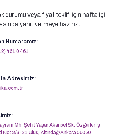
 durumu veya fiyat teklifi için hafta içi
sında yanıt vermeye hazırız.
on Numaramız:
12) 461 0 461
ta Adresimiz:
ika.com.tr
imiz:
ayram Mh. Şehit Yaşar Akansel Sk. Özgürler İş
i No: 3/3-21 Ulus, Altındağ/Ankara 06050