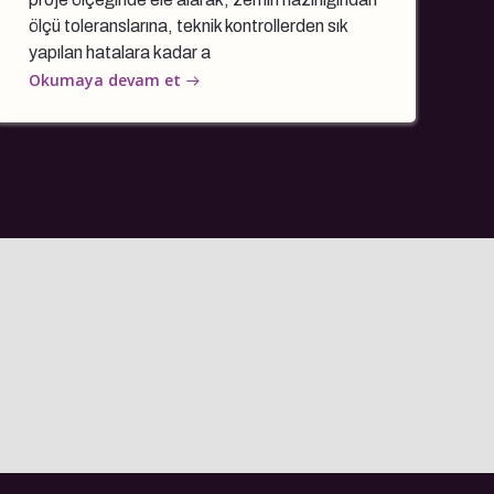
ölçü toleranslarına, teknik kontrollerden sık
yapılan hatalara kadar a
Okumaya devam et