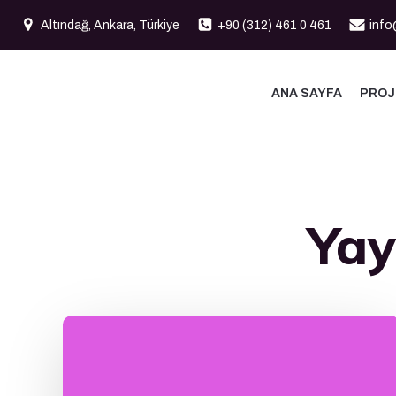
İçeriğe
Altındağ, Ankara, Türkiye
+90 (312) 461 0 461
info
geç
ANA SAYFA
PROJ
Yay