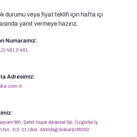
 durumu veya fiyat teklifi için hafta içi
sında yanıt vermeye hazırız.
on Numaramız:
12) 461 0 461
ta Adresimiz:
ika.com.tr
imiz:
ayram Mh. Şehit Yaşar Akansel Sk. Özgürler İş
i No: 3/3-21 Ulus, Altındağ/Ankara 06050