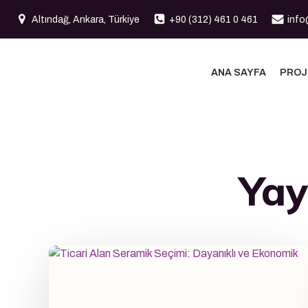
İçeriğe
Altındağ, Ankara, Türkiye
+90 (312) 461 0 461
info
geç
ANA SAYFA
PROJ
Yay