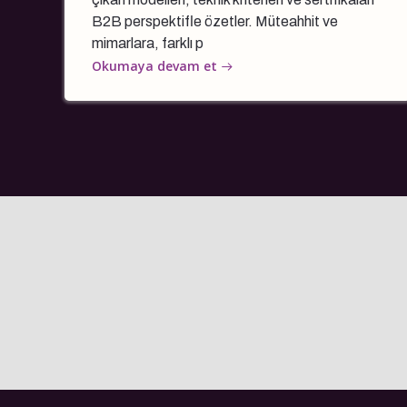
B2B perspektifle özetler. Müteahhit ve
mimarlara, farklı p
Okumaya devam et