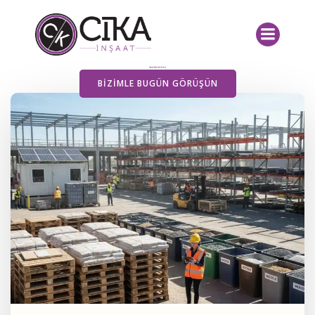
İçeriğe
geç
Yayımlanan Yazılarımız
BIZIMLE BUGÜN GÖRÜŞÜN