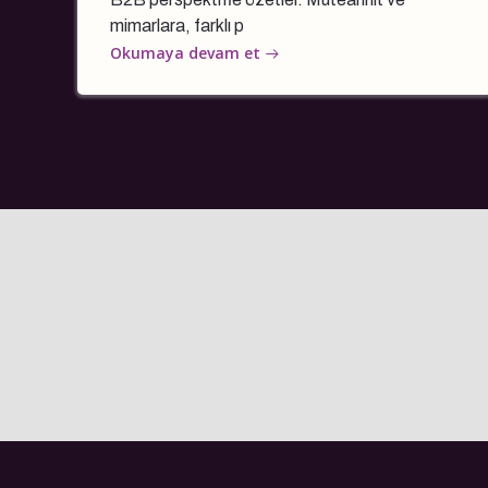
mimarlara, farklı p
Okumaya devam et