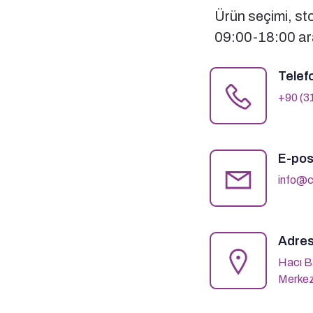
Ürün seçimi, stok
09:00-18:00 ara
Telef
+90 (3
E-pos
info@c
Adres
Hacı B
Merkez