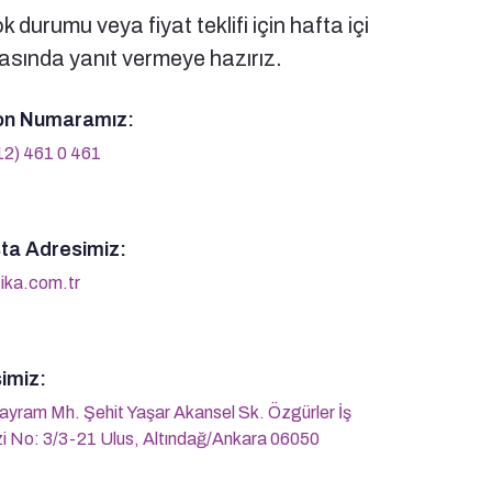
 durumu veya fiyat teklifi için hafta içi
sında yanıt vermeye hazırız.
on Numaramız:
12) 461 0 461
ta Adresimiz:
ika.com.tr
imiz:
ayram Mh. Şehit Yaşar Akansel Sk. Özgürler İş
i No: 3/3-21 Ulus, Altındağ/Ankara 06050