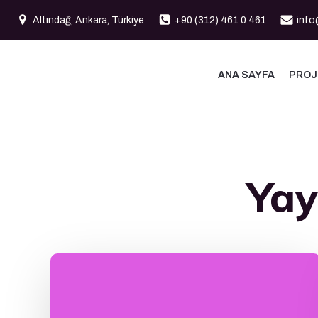
İçeriğe
Altındağ, Ankara, Türkiye
+90 (312) 461 0 461
info
geç
ANA SAYFA
PROJ
Yay