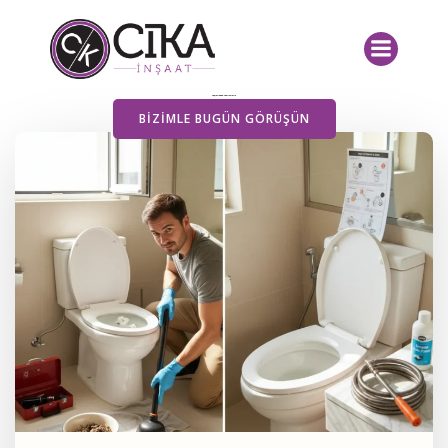
İçeriğe
geç
Yayımlanan Yazılarımız
BIZIMLE BUGÜN GÖRÜŞÜN