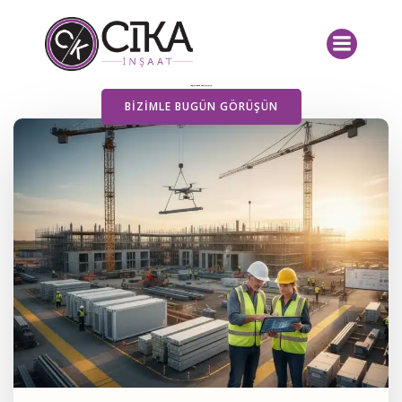
İçeriğe
geç
Yayımlanan Yazılarımız
BIZIMLE BUGÜN GÖRÜŞÜN