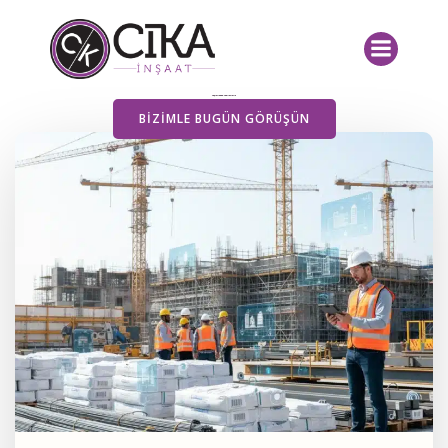
İçeriğe
geç
Yayımlanan Yazılarımız
BIZIMLE BUGÜN GÖRÜŞÜN