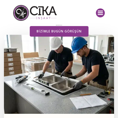
İçeriğe
geç
Yayımlanan Yazılarımız
BIZIMLE BUGÜN GÖRÜŞÜN