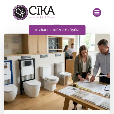
İçeriğe
geç
Yayımlanan Yazılarımız
BIZIMLE BUGÜN GÖRÜŞÜN