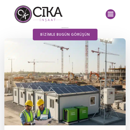
İçeriğe
geç
Yayımlanan Yazılarımız
BIZIMLE BUGÜN GÖRÜŞÜN