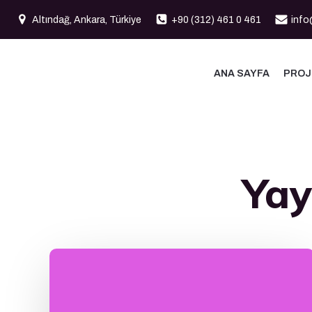
İçeriğe
Altındağ, Ankara, Türkiye
+90 (312) 461 0 461
info
geç
ANA SAYFA
PROJ
Yay