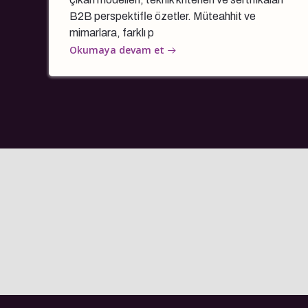
B2B perspektifle özetler. Müteahhit ve
mimarlara, farklı p
Okumaya devam et