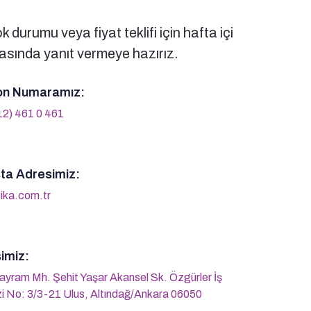
 durumu veya fiyat teklifi için hafta içi
sında yanıt vermeye hazırız.
on Numaramız:
12) 461 0 461
ta Adresimiz:
ika.com.tr
imiz:
ayram Mh. Şehit Yaşar Akansel Sk. Özgürler İş
i No: 3/3-21 Ulus, Altındağ/Ankara 06050