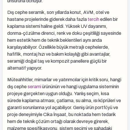
unsuruna dönüşür.
Dış cephe seramik, son yıllarda konut, AVM, otel ve
hastane projelerinde giderek daha fazla
tercih
edilen bir
kaplama sistemi haline geldi. Yüksek UV dayanımı,
donma-çözülme direnci, renk ve doku çeşitliliği sayesinde
hem estetik hem de teknik beklentileri aynı anda
karşılayabiliyor. Özellikle büyük metrajlı cephelerde,
hafiflik, montaj hızı ve bakım kolaylığı gibi avantajlar,
seramiği doğal taş ve kompozit panellere güçlü bir
alternatif yapıyor.
Müteahhitler, mimarlar ve yatırımcılar için kritik soru, hangi
dış cephe
serami
ürününün ve hangi uygulama sisteminin
projeye gerçekten uygun olduğu. Yanlış seçim, kısa
sürede kaplama atması, çatlama, su alma, ısı köprüleri ve
garanti sorunlarına yol açabiliyor. Geniş ürün portföyü ve
proje deneyimiyle Cika İnşaat, bu noktada hem tedarik
hem de teknik çözüm ortağı olarak devreye girerek,
malzeme spesifikasyonu, sistem seçimi ve sahadaki