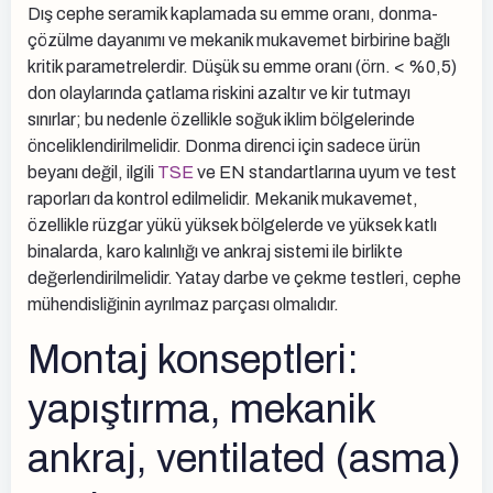
Dış cephe seramik kaplamada su emme oranı, donma-
çözülme dayanımı ve mekanik mukavemet birbirine bağlı
kritik parametrelerdir. Düşük su emme oranı (örn. < %0,5)
don olaylarında çatlama riskini azaltır ve kir tutmayı
sınırlar; bu nedenle özellikle soğuk iklim bölgelerinde
önceliklendirilmelidir. Donma direnci için sadece ürün
beyanı değil, ilgili
TSE
ve EN standartlarına uyum ve test
raporları da kontrol edilmelidir. Mekanik mukavemet,
özellikle rüzgar yükü yüksek bölgelerde ve yüksek katlı
binalarda, karo kalınlığı ve ankraj sistemi ile birlikte
değerlendirilmelidir. Yatay darbe ve çekme testleri, cephe
mühendisliğinin ayrılmaz parçası olmalıdır.
Montaj konseptleri:
yapıştırma, mekanik
ankraj, ventilated (asma)