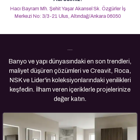
Hacı Bayram Mh. Şehit Yaşar Akansel Sk. Özgürler İş
Merkezi No: 3/3-21 Ulus, Altındağ/Ankara 06050
Son Yazılarımız
Banyo ve yapı dünyasındaki en son trendleri,
maliyet düşüren çözümleri ve Creavit, Roca,
NSK ve Lider'in koleksiyonlarındaki yenilikleri
keşfedin. İlham veren içeriklerle projelerinize
değer katın.