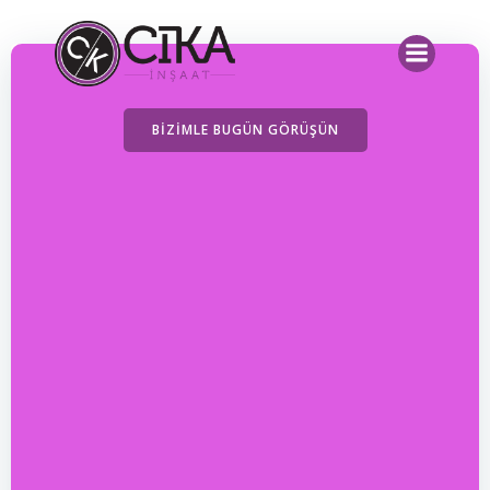
İçeriğe
geç
BIZIMLE BUGÜN GÖRÜŞÜN