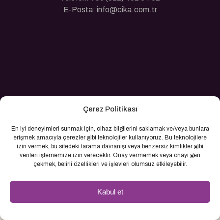
E-Posta: info@cika.com.tr
Çerez Politikası
En iyi deneyimleri sunmak için, cihaz bilgilerini saklamak ve/veya bunlara
erişmek amacıyla çerezler gibi teknolojiler kullanıyoruz. Bu teknolojilere
izin vermek, bu sitedeki tarama davranışı veya benzersiz kimlikler gibi
verileri işlememize izin verecektir. Onay vermemek veya onayı geri
çekmek, belirli özellikleri ve işlevleri olumsuz etkileyebilir.
Kabul et
© 2026 Cika İnşaat. Tüm Hakları Saklıdır.