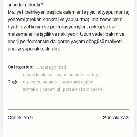
unsurlar nelerdir?
Maliyeti belirleyen başlıca kalemler taşıyıcı altyapı, montaj
yöntemi (mekanik ankraj vs yapıştırma), malzeme birim
fiyatı, özel kesim ve perforasyon işleri, ankraj ve sarf
malzemeleri ile işçilik ve nakliyedir. Uzun vadeli bakım ve
enerji performansını da içeren yaşam döngüsü maliyeti
analizi yaparak teklif alın.
Categories:
Uncategorized
cephe kaplama
cephe seramik montaj
Tags:
dış cephe seramik
ısı yalıtımlı cephe
mimari dış cepamiği
porselen karo cephe
Yazı
Yazı
Önceki Yazı
Sonraki Yazı
gezinmesi
gezinmesi