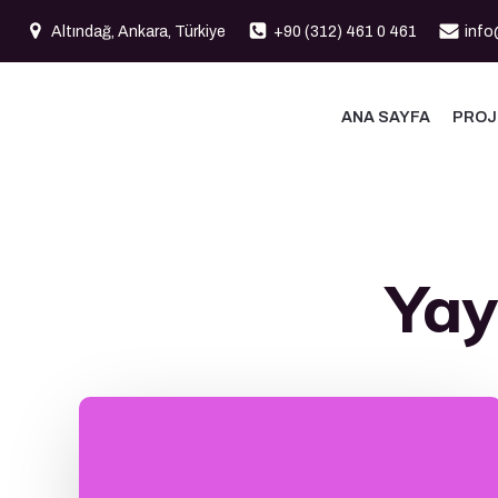
İçeriğe
Altındağ, Ankara, Türkiye
+90 (312) 461 0 461
info
geç
ANA SAYFA
PROJ
Yay