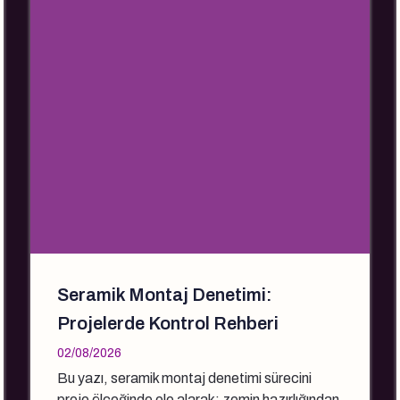
Seramik Montaj Denetimi:
Projelerde Kontrol Rehberi
02/08/2026
Bu yazı, seramik montaj denetimi sürecini
proje ölçeğinde ele alarak; zemin hazırlığından