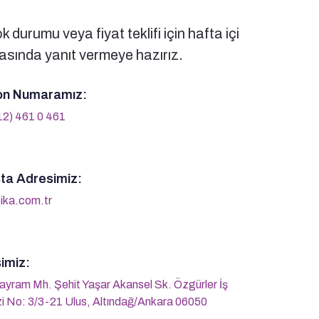
 durumu veya fiyat teklifi için hafta içi
sında yanıt vermeye hazırız.
on Numaramız:
12) 461 0 461
ta Adresimiz:
ika.com.tr
imiz:
ayram Mh. Şehit Yaşar Akansel Sk. Özgürler İş
i No: 3/3-21 Ulus, Altındağ/Ankara 06050