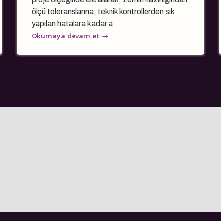
ölçü toleranslarına, teknik kontrollerden sık
yapılan hatalara kadar a
Okumaya devam et