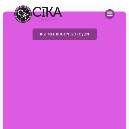
İçeriğe
geç
BIZIMLE BUGÜN GÖRÜŞÜN