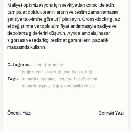
Maliyet optimizasyonu için sevkiyatları konsolide edin,
tam palet doluluk oranını artırın ve teslim zamanlamasını
şantiye takvimine göre JIT planlayın. Cross-docking, az
el değiştirme ve toplu alım fiyatlandırmasıyla nakliye ve
depolama giderlerini düşürün. Ayrıca ambalaj hasar
sigortası ve tedarikçi teslimat garantilerini pazarlık
masasında kullanın.
Categories:
Uncategorized
proje seramik lojistiği
şantiye lojistiği
Tags:
seramik depolama
seramik fire yönetimi
seramik taşıma
toptan seramik tedarik
Yazı
Yazı
Önceki Yazı
Sonraki Yazı
gezinmesi
gezinmesi