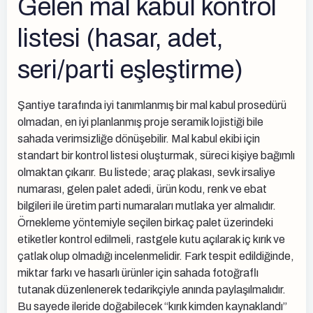
Gelen mal kabul kontrol
listesi (hasar, adet,
seri/parti eşleştirme)
Şantiye tarafında iyi tanımlanmış bir mal kabul prosedürü
olmadan, en iyi planlanmış proje seramik lojistiği bile
sahada verimsizliğe dönüşebilir. Mal kabul ekibi için
standart bir kontrol listesi oluşturmak, süreci kişiye bağımlı
olmaktan çıkarır. Bu listede; araç plakası, sevk irsaliye
numarası, gelen palet adedi, ürün kodu, renk ve ebat
bilgileri ile üretim parti numaraları mutlaka yer almalıdır.
Örnekleme yöntemiyle seçilen birkaç palet üzerindeki
etiketler kontrol edilmeli, rastgele kutu açılarak iç kırık ve
çatlak olup olmadığı incelenmelidir. Fark tespit edildiğinde,
miktar farkı ve hasarlı ürünler için sahada fotoğraflı
tutanak düzenlenerek tedarikçiyle anında paylaşılmalıdır.
Bu sayede ileride doğabilecek “kırık kimden kaynaklandı”