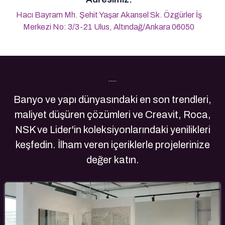
Hacı Bayram Mh. Şehit Yaşar Akansel Sk. Özgürler İş
Merkezi No: 3/3-21 Ulus, Altındağ/Ankara 06050
Son Yazılarımız
Banyo ve yapı dünyasındaki en son trendleri,
maliyet düşüren çözümleri ve Creavit, Roca,
NSK ve Lider'in koleksiyonlarındaki yenilikleri
keşfedin. İlham veren içeriklerle projelerinize
değer katın.