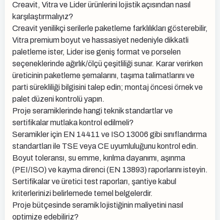
Creavit, Vitra ve Lider ürünlerini lojistik açısından nasıl
karşılaştırmalıyız?
Creavit yenilikçi serilerle paketleme farklılıkları gösterebilir,
Vitra premium boyut ve hassasiyet nedeniyle dikkatli
paletleme ister, Lider ise geniş format ve porselen
seçeneklerinde ağırlık/ölçü çeşitliliği sunar. Karar verirken
üreticinin paketleme şemalarını, taşıma talimatlarını ve
parti sürekliliği bilgisini talep edin; montaj öncesi örnek ve
palet düzeni kontrolü yapın.
Proje seramiklerinde hangi teknik standartlar ve
sertifikalar mutlaka kontrol edilmeli?
Seramikler için EN 14411 ve ISO 13006 gibi sınıflandırma
standartları ile TSE veya CE uyumluluğunu kontrol edin.
Boyut toleransı, su emme, kırılma dayanımı, aşınma
(PEI/ISO) ve kayma direnci (EN 13893) raporlarını isteyin.
Sertifikalar ve üretici test raporları, şantiye kabul
kriterlerinizi belirlemede temel belgelerdir.
Proje bütçesinde seramik lojistiğinin maliyetini nasıl
optimize edebiliriz?