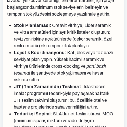
lavabo, yer-duvar seramiği, temel armatürler) için proje
başlangıcında minimum stok seviyelerini belirleyin ve
tampon stok yüzdesini sözleşmeye yazılı hale getirin.
Stok Planlaması:
Creavit vitrifiye, Lider seramik
ve Vitra armatürleri için ayrı kritik listeler oluşturun;
revizyon riskine açık ürünlerde (dekor seramik, özel
renk armatür) ek tampon stok planlayın.
Lojistik Koordinasyonu:
Kat, blok veya faz bazlı
sevkiyat planı yapın. Yüksek hacimli seramik ve
vitrifiye ürünlerinde cross-docking ve
parti bazlı
teslimat
ile şantiyede stok yığılmasını ve hasar
riskini azaltın.
JIT (Tam Zamanında) Teslimat:
Islak hacim
imalat programını tedarikçiyle paylaşarak haftalık
JIT teslim takvimi oluşturun; bu, özellikle otel ve
hastane projelerinde saha verimliliğini artırır.
Tedarikçi Seçimi:
SLA’da net teslim süresi, MOQ
(minimum sipariş miktarı) ve iade-değişim