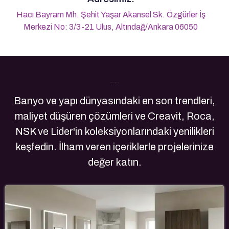
Hacı Bayram Mh. Şehit Yaşar Akansel Sk. Özgürler İş
Merkezi No: 3/3-21 Ulus, Altındağ/Ankara 06050
Son Yazılarımız
Banyo ve yapı dünyasındaki en son trendleri,
maliyet düşüren çözümleri ve Creavit, Roca,
NSK ve Lider'in koleksiyonlarındaki yenilikleri
keşfedin. İlham veren içeriklerle projelerinize
değer katın.