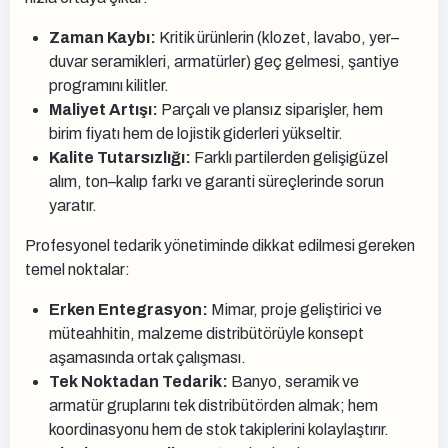
Zaman Kaybı:
Kritik ürünlerin (klozet, lavabo, yer–
duvar seramikleri, armatürler) geç gelmesi, şantiye
programını kilitler.
Maliyet Artışı:
Parçalı ve plansız siparişler, hem
birim fiyatı hem de lojistik giderleri yükseltir.
Kalite Tutarsızlığı:
Farklı partilerden gelişigüzel
alım, ton–kalıp farkı ve garanti süreçlerinde sorun
yaratır.
Profesyonel tedarik yönetiminde dikkat edilmesi gereken
temel noktalar:
Erken Entegrasyon:
Mimar, proje geliştirici ve
müteahhitin, malzeme distribütörüyle konsept
aşamasında ortak çalışması.
Tek Noktadan Tedarik:
Banyo, seramik ve
armatür gruplarını tek distribütörden almak; hem
koordinasyonu hem de stok takiplerini kolaylaştırır.