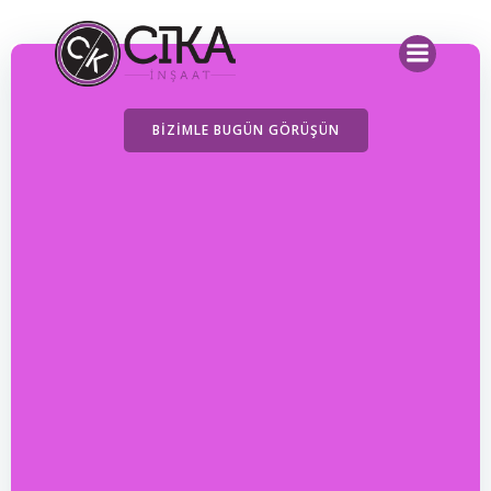
İçeriğe
geç
BIZIMLE BUGÜN GÖRÜŞÜN