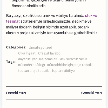
depolama, güzergâh ve taşıyıcı senaryolarını
önceden simüle edin.
Bu yapıyı, özellikle seramik ve vitrifiye tarafında
stok ve
teslimat
stratejileriyle birleştirdiğinizde, gecikme ve
maliyet risklerini belirgin biçimde azaltabilir, tedarik
akışınızı proje takvimiyle tam uyumlu hale getirebilirsiniz.
Categories:
Uncategorized
Cika İnşaat
Creavit lavabo
dayanıklı yapı malzemeleri
kırık seramik tamiri
Tags:
müteahhit kârlılığı
müteahhitler için proje tedariki
toptan proje tedariki
toptan vitrifiye
Yazı
Yazı
Önceki Yazı
Sonraki Yazı
gezinmesi
gezinmesi