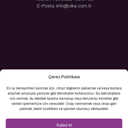
E-Posta: info@cika.com.tr
Çerez Politikası
En iyi deneyimleri sunmak için, cihaz bilgilerini saklamak ve/veya bunlara
erişmek amacıyla çerezler gibi teknolojiler kullanıyoruz. Bu teknolojilere
izin vermek, bu sitedeki tarama davranışı veya benzersiz kimlikler gibi
verileri işlememize izin verecektir. Onay vermemek veya onayı geri
çekmek, belirli özellikleri ve işlevleri olumsuz etkileyebilir.
Kabul et
© 2026 Cika İnşaat. Tüm Hakları Saklıdır.