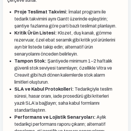
çerçeve sunar.
Proje Teslimat Takvimi:
İmalat programı ile
tedarik takvimini aynı Gantt üzerinde eşleştirin;
şantiye fazlarına göre parti bazlı teslimat planlayın.
Kritik Ürün Listesi:
Klozet, duş kanalı, gömme
rezervuar, özel ebat seramik gibi kritik yol ürünlerini
ayrı bir listede takip edin; alternatif ürün
senaryolarını önceden belirleyin.
Tampon Stok:
Şantiyede minimum 1–2 haftalık
güvenli stok seviyesi tanımlayın; özellikle Vitra ve
Creavit gibi hızlı dönen kalemlerde stok alarm
limitleri oluşturun.
SLA ve Kabul Protokolleri:
Tedarikçiyle teslim
süresi, hasar oranı, iade prosedürü gibi kriterleri
yazılı SLA’a bağlayın; saha kabul formlarını
standartlaştırın.
Performans ve Lojistik Senaryoları:
Aylık
tedarikçi performans raporu çıkarın; alternatif