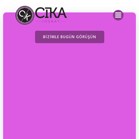
İçeriğe
geç
BIZIMLE BUGÜN GÖRÜŞÜN