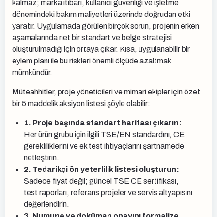
kalmaz; marka itibarı, kullanıcı güvenliği ve işletme
dönemindeki bakım maliyetleri üzerinde doğrudan etki
yaratır. Uygulamada görülen birçok sorun, projenin erken
aşamalarında net bir standart ve belge stratejisi
oluşturulmadığı için ortaya çıkar. Kısa, uygulanabilir bir
eylem planı ile bu riskleri önemli ölçüde azaltmak
mümkündür.
Müteahhitler, proje yöneticileri ve mimari ekipler için özet
bir 5 maddelik aksiyon listesi şöyle olabilir:
1. Proje başında standart haritası çıkarın:
Her ürün grubu için ilgili TSE/EN standardını, CE
gerekliliklerini ve ek test ihtiyaçlarını şartnamede
netleştirin.
2. Tedarikçi ön yeterlilik listesi oluşturun:
Sadece fiyat değil; güncel TSE CE sertifikası,
test raporları, referans projeler ve servis altyapısını
değerlendirin.
3. Numune ve doküman onayını formalize