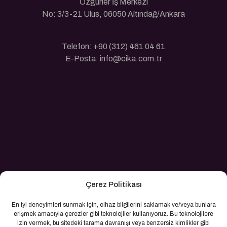
Özgürler İş Merkezi
No: 3/3-21 Ulus, 06050 Altındağ/Ankara
Telefon: +90 (312) 461 04 61
E-Posta: info@cika.com.tr
Çerez Politikası
En iyi deneyimleri sunmak için, cihaz bilgilerini saklamak ve/veya bunlara
erişmek amacıyla çerezler gibi teknolojiler kullanıyoruz. Bu teknolojilere
izin vermek, bu sitedeki tarama davranışı veya benzersiz kimlikler gibi