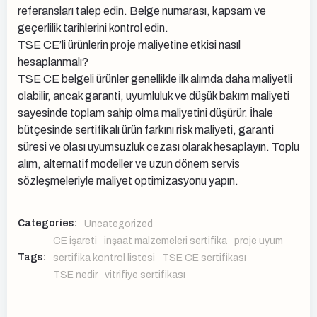
referansları talep edin. Belge numarası, kapsam ve
geçerlilik tarihlerini kontrol edin.
TSE CE’li ürünlerin proje maliyetine etkisi nasıl
hesaplanmalı?
TSE CE belgeli ürünler genellikle ilk alımda daha maliyetli
olabilir, ancak garanti, uyumluluk ve düşük bakım maliyeti
sayesinde toplam sahip olma maliyetini düşürür. İhale
bütçesinde sertifikalı ürün farkını risk maliyeti, garanti
süresi ve olası uyumsuzluk cezası olarak hesaplayın. Toplu
alım, alternatif modeller ve uzun dönem servis
sözleşmeleriyle maliyet optimizasyonu yapın.
Categories:
Uncategorized
CE işareti
inşaat malzemeleri sertifika
proje uyum
Tags:
sertifika kontrol listesi
TSE CE sertifikası
TSE nedir
vitrifiye sertifikası