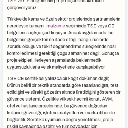
TSE ve CE belgelerinin proje başarısındaki rolünü
çerçeveliyoruz.
Türkiye’de kamu ve özel sektör projelerinde şartnamelerin
neredeyse tamamı,
malzeme
seçiminde TSE veya CE
belgelerini açıkça şart koşuyor. Ancak uygulamada, bu
belgelerin gerçekten ne ifade ettiği, hangi ürünlerde
zorunlu olduğu ve teklif değerlendirme süreçlerinde nasıl
kontrol edilmesi gerektiği çoğu zaman net değil. Sonuçta
proje ekipleri, ilerleyen aşamalarda beklenmedik
uygunsuzluklarla ve ek maliyetlerle karşılaşabiliyor.
TSE CE sertifikası yalnızca bir kağıt doküman değil;
ürünün belirli bir teknik standarda göre tasarlandığını, test
edildiğini ve sürekli gözetim altında üretildiğini gösteren bir
güvence sistemi. Özellikle yüksek hacimli konut, AVM,
otel ve hastane projelerinde, bu güvence doğrudan
kullanıcı güvenliği, işletme maliyetleri ve marka itibarı ile
bağlantılı. Sertifika uyumunun doğru yönetilmesi, proje
riskini kaynağında azaltır ve tüm paydaşlar için