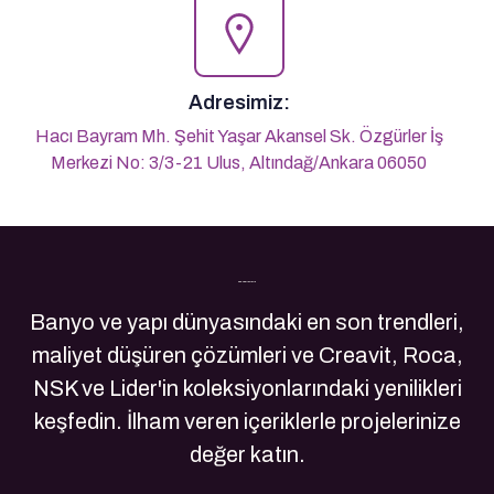
Adresimiz:
Hacı Bayram Mh. Şehit Yaşar Akansel Sk. Özgürler İş
Merkezi No: 3/3-21 Ulus, Altındağ/Ankara 06050
Son Yazılarımız
Banyo ve yapı dünyasındaki en son trendleri,
maliyet düşüren çözümleri ve Creavit, Roca,
NSK ve Lider'in koleksiyonlarındaki yenilikleri
keşfedin. İlham veren içeriklerle projelerinize
değer katın.