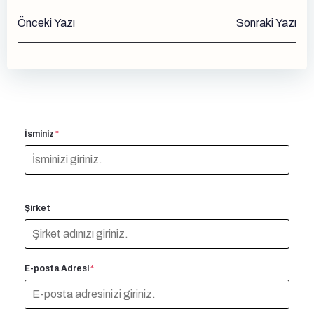
Yazı
Yazı
Önceki Yazı
Sonraki Yazı
gezinmesi
gezinmesi
İsminiz
*
Şirket
E-posta Adresi
*